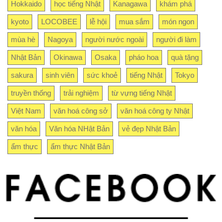
Hokkaido
học tiếng Nhật
Kanagawa
khám phá
kyoto
LOCOBEE
lễ hội
mua sắm
món ngon
mùa hè
Nagoya
người nước ngoài
người đi làm
Nhật Bản
Okinawa
Osaka
pháo hoa
quà tặng
sakura
sinh viên
sức khoẻ
tiếng Nhật
Tokyo
truyền thống
trải nghiệm
từ vựng tiếng Nhật
Việt Nam
văn hoá công sở
văn hoá công ty Nhật
văn hóa
Văn hóa NHật Bản
vẻ đẹp Nhật Bản
ẩm thực
ẩm thực Nhật Bản