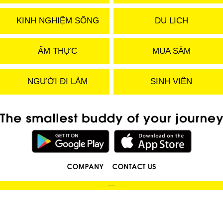
KINH NGHIỆM SỐNG
DU LỊCH
ẨM THỰC
MUA SẮM
NGƯỜI ĐI LÀM
SINH VIÊN
(C) 2019 LOCOBEE