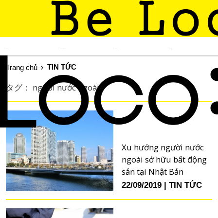
TIN TỨC
KINH NGHIỆM SỐNG
DU LỊCH
ẨM THỰC
TIN TỨC
Trang chủ
タグ： người nước ngoài
Xu hướng người nước
ngoài sở hữu bất động
sản tại Nhật Bản
22/09/2019
TIN TỨC