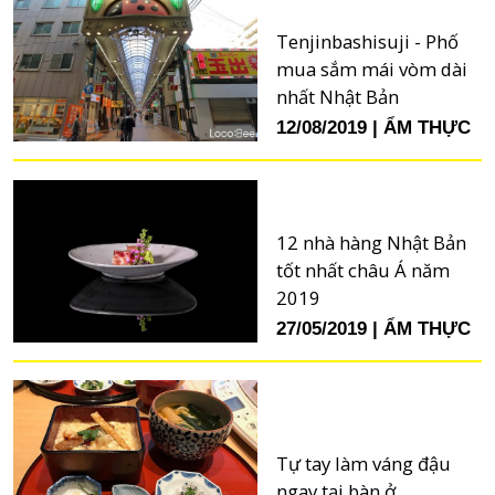
Tenjinbashisuji - Phố
mua sắm mái vòm dài
nhất Nhật Bản
12/08/2019
ẨM THỰC
12 nhà hàng Nhật Bản
tốt nhất châu Á năm
2019
27/05/2019
ẨM THỰC
Tự tay làm váng đậu
ngay tại bàn ở