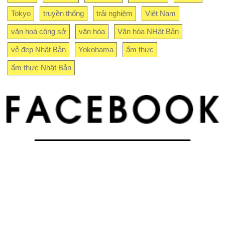
Tokyo
truyền thống
trải nghiệm
Việt Nam
văn hoá công sở
văn hóa
Văn hóa NHật Bản
vẻ đẹp Nhật Bản
Yokohama
ẩm thực
ẩm thực Nhật Bản