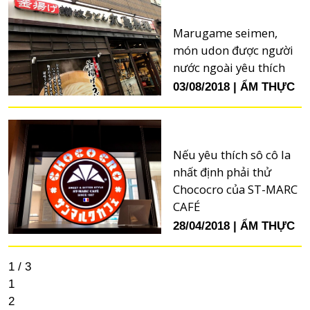
Marugame seimen,
món udon được người
nước ngoài yêu thích
03/08/2018
ẨM THỰC
Nếu yêu thích sô cô la
nhất định phải thử
Chococro của ST-MARC
CAFÉ
28/04/2018
ẨM THỰC
1 / 3
1
2