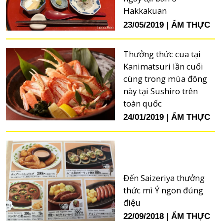
Hakkakuan
23/05/2019
ẨM THỰC
Thưởng thức cua tại
Kanimatsuri lần cuối
cùng trong mùa đông
này tại Sushiro trên
toàn quốc
24/01/2019
ẨM THỰC
Đến Saizeriya thưởng
thức mì Ý ngon đúng
điệu
22/09/2018
ẨM THỰC