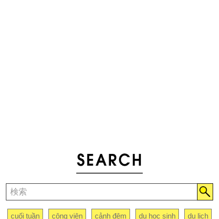
cuối tuần
công viên
cảnh đêm
du học sinh
du lịch