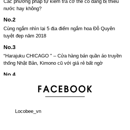
Các phương pháp tự kiểm tra cơ thể có đang bị thiếu
nước hay không?
Cùng ngắm nhìn lại 5 địa điểm ngắm hoa Đỗ Quyên
tuyệt đẹp năm 2018
“Harajuku CHICAGO ” – Cửa hàng bán quần áo truyền
thống Nhật Bản, Kimono cũ với giá rẻ bất ngờ
Nhật Bản đưa mẫu xe ô tô mới vào ngành công nghiệp
taxi
Lễ hội đốt núi Yamayaki - đốt nguyên một ngọn núi tại
Locobee_vn
Nhật Bản