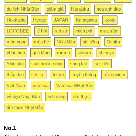
du lịch Nhật Bản
giảm giá
Harajuku
hoa anh đào
Hokkaido
Hyogo
JAPAN
Kanagawa
kyoto
LOCOBEE
lễ hội
lịch sử
miễn phí
mua sắm
món ngon
mùa hè
Nhật Bản
nổi tiếng
Osaka
pháo hoa
quà tặng
ramen
sakura
shibuya
Shinjuku
suối nước nóng
sáng tạo
sự kiện
thắp đèn
tiện lợi
Tokyo
truyền thống
trải nghiệm
Việt Nam
văn hóa
Văn hóa NHật Bản
vẻ đẹp Nhật Bản
ánh sáng
ẩm thực
ẩm thực Nhật Bản