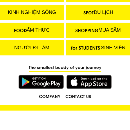
KINH NGHIỆM SỐNG
DU LỊCH
ẨM THỰC
MUA SẮM
NGƯỜI ĐI LÀM
SINH VIÊN
(C) 2018 LOCOBEE