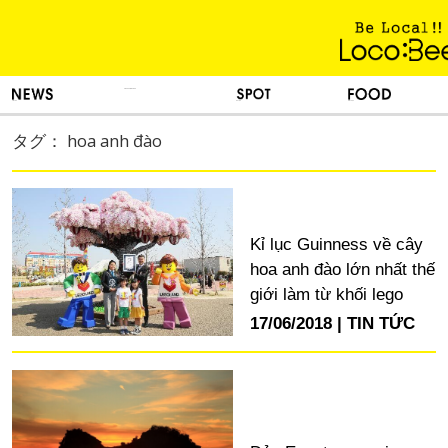
KINH NGHIỆM SỐNG
TIN TỨC
DU LỊCH
ẨM THỰC
タグ： hoa anh đào
Kỉ lục Guinness về cây
hoa anh đào lớn nhất thế
giới làm từ khối lego
17/06/2018
TIN TỨC