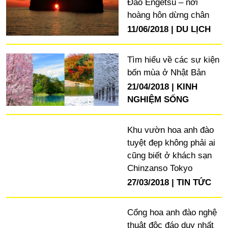
Đảo Engetsu – nơi
hoàng hôn dừng chân
11/06/2018
DU LỊCH
Tìm hiểu về các sự kiện
bốn mùa ở Nhật Bản
21/04/2018
KINH
NGHIỆM SỐNG
Khu vườn hoa anh đào
tuyệt đẹp không phải ai
cũng biết ở khách sạn
Chinzanso Tokyo
27/03/2018
TIN TỨC
Cổng hoa anh đào nghệ
thuật độc đáo duy nhất