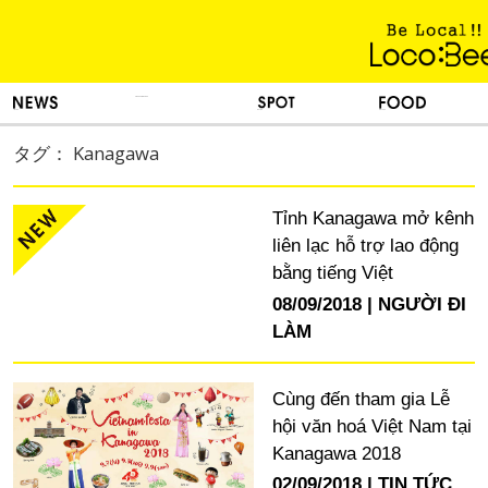
KINH NGHIỆM SỐNG
TIN TỨC
DU LỊCH
ẨM THỰC
タグ： Kanagawa
Tỉnh Kanagawa mở kênh
liên lạc hỗ trợ lao động
bằng tiếng Việt
08/09/2018
NGƯỜI ĐI
LÀM
Cùng đến tham gia Lễ
hội văn hoá Việt Nam tại
Kanagawa 2018
02/09/2018
TIN TỨC