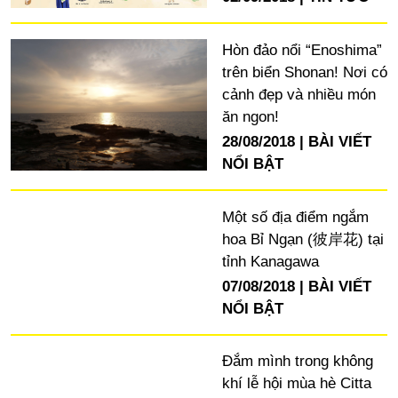
Hòn đảo nổi “Enoshima”
trên biển Shonan! Nơi có
cảnh đẹp và nhiều món
ăn ngon!
28/08/2018
BÀI VIẾT
NỔI BẬT
Một số địa điểm ngắm
hoa Bỉ Ngạn (彼岸花) tại
tỉnh Kanagawa
07/08/2018
BÀI VIẾT
NỔI BẬT
Đắm mình trong không
khí lễ hội mùa hè Citta