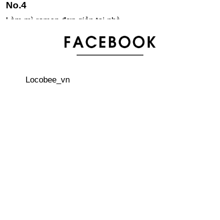
Làm mì ramen đơn giản tại nhà
“Bữa tiệc” của các quý ông hói đầu
Locobee_vn
Cách đối phó với tai nạn đuối nước – Bạn có thể nổi dù
không biết bơi
Việt Nam giành chiến thắng liên tiếp tại ABU Robocon
châu Á – Thái Bình Dương
Bãi đậu xe nổi trên biển hiếm thấy trên thế giới
3 quán cà phê trên cây thú vị ở Nhật Bản