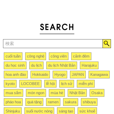
cuối tuần
công nghệ
công viên
cảnh đêm
du học sinh
du lịch
du lịch Nhật Bản
Harajuku
hoa anh đào
Hokkaido
Hyogo
JAPAN
Kanagawa
kyoto
LOCOBEE
lễ hội
lịch sử
miễn phí
mua sắm
món ngon
mùa hè
Nhật Bản
Osaka
pháo hoa
quà tặng
ramen
sakura
shibuya
Shinjuku
suối nước nóng
sáng tạo
sức khoẻ