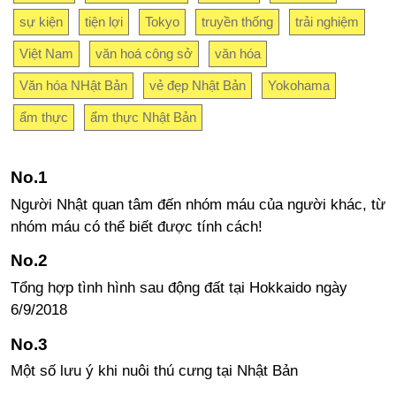
sự kiện
tiện lợi
Tokyo
truyền thống
trải nghiệm
Việt Nam
văn hoá công sở
văn hóa
Văn hóa NHật Bản
vẻ đẹp Nhật Bản
Yokohama
ẩm thực
ẩm thực Nhật Bản
Người Nhật quan tâm đến nhóm máu của người khác, từ
nhóm máu có thể biết được tính cách!
Tổng hợp tình hình sau động đất tại Hokkaido ngày
6/9/2018
Một số lưu ý khi nuôi thú cưng tại Nhật Bản