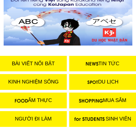
BÀI VIẾT NỔI BẬT
TIN TỨC
KINH NGHIỆM SỐNG
DU LỊCH
ẨM THỰC
MUA SẮM
NGƯỜI ĐI LÀM
SINH VIÊN