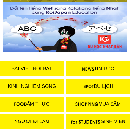
BÀI VIẾT NỔI BẬT
TIN TỨC
KINH NGHIỆM SỐNG
DU LỊCH
ẨM THỰC
MUA SẮM
NGƯỜI ĐI LÀM
SINH VIÊN