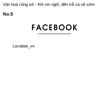
Văn hoá công sở - Khi xin nghỉ, đến trễ và về sớm
Kanji - khó khăn hóa lợi thế! Tại sao nên học Kanji?
3 thủ tục quan trọng phải làm đầu tiên khi đến Nhật Bản
Locobee_vn
Áo khoác Sukajan – phong cách đường phố của giới trẻ
Nhật
Văn hoá công sở - Cách trả lời điện thoại
“Bữa tiệc” của các quý ông hói đầu