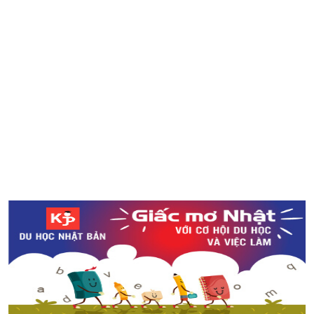
Ngắm nhìn ao nước Monet’s Pond đẹp như tranh vẽ ở
tỉnh Gifu