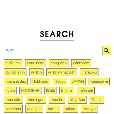
cuối tuần
công nghệ
công viên
cảnh đêm
du học sinh
du lịch
du lịch Nhật Bản
Harajuku
hoa anh đào
Hokkaido
Hyogo
JAPAN
Kanagawa
kyoto
LOCOBEE
lễ hội
lịch sử
miễn phí
mua sắm
món ngon
mùa hè
Nhật Bản
Osaka
pháo hoa
quà tặng
ramen
sakura
shibuya