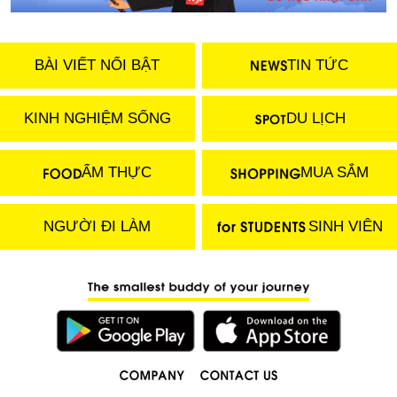
BÀI VIẾT NỔI BẬT
TIN TỨC
KINH NGHIỆM SỐNG
DU LỊCH
ẨM THỰC
MUA SẮM
NGƯỜI ĐI LÀM
SINH VIÊN