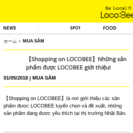
KINH NGHIỆM SỐNG
TIN TỨC
DU LỊCH
ẨM THỰC
MUA SẮM
ホーム
【Shopping on LOCOBEE】Những sản
phẩm được LOCOBEE giới thiệu!
01/05/2018
MUA SẮM
【Shopping on LOCOBEE】là nơi giới thiệu các sản
phẩm được LOCOBEE tuyển chọn và đề xuất, những
sản phẩm đang được yêu thích tại thị trường Nhật Bản.