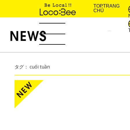
TOP
TRANG
CHỦ
KINH NGHIỆM SỐNG
TIN TỨC
タグ： cuối tuần