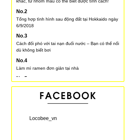
khác, từ nhóm máu có thể biết được tính cách!
Tổng hợp tình hình sau động đất tại Hokkaido ngày
6/9/2018
Cách đối phó với tai nạn đuối nước – Bạn có thể nổi
dù không biết bơi
Làm mì ramen đơn giản tại nhà
Một số lưu ý khi nuôi thú cưng tại Nhật Bản
“Bữa tiệc” của các quý ông hói đầu
Locobee_vn
Việt Nam giành chiến thắng liên tiếp tại ABU
Robocon châu Á – Thái Bình Dương