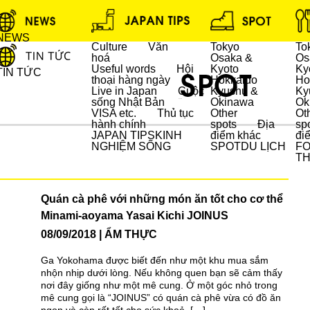
NEWS
Culture
Văn
Tokyo
To
hoá
Osaka &
Os
Useful words
Hội
Kyoto
Ky
TIN TỨC
thoại hàng ngày
Hokkaido
Ho
Live in Japan
Cuộc
Kyushu &
Ky
sống Nhật Bản
Okinawa
Ok
DU LỊCH
VISA etc.
Thủ tục
Other
Ot
hành chính
spots
Địa
sp
JAPAN TIPS
KINH
điểm khác
đi
NGHIỆM SỐNG
SPOT
DU LỊCH
F
T
Quán cà phê với những món ăn tốt cho cơ thể
Minami-aoyama Yasai Kichi JOINUS
08/09/2018
ẨM THỰC
Ga Yokohama được biết đến như một khu mua sắm
nhộn nhịp dưới lòng. Nếu không quen bạn sẽ cảm thấy
nơi đây giống như một mê cung. Ở một góc nhỏ trong
mê cung gọi là “JOINUS” có quán cà phê vừa có đồ ăn
ngon và còn rất tốt cho sức khoẻ. […]