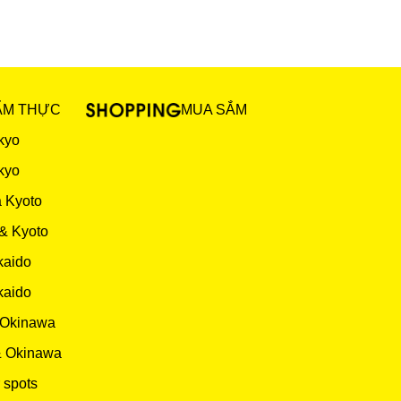
ẨM THỰC
MUA SẮM
kyo
kyo
 Kyoto
& Kyoto
kaido
kaido
 Okinawa
& Okinawa
 spots