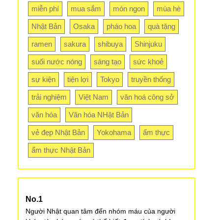
miễn phí
mua sắm
món ngon
mùa hè
Nhật Bản
Osaka
pháo hoa
quà tặng
ramen
sakura
shibuya
Shinjuku
suối nước nóng
sáng tạo
sức khoẻ
sự kiện
tiện lợi
Tokyo
truyền thống
trải nghiệm
Việt Nam
văn hoá công sở
văn hóa
Văn hóa NHật Bản
vẻ đẹp Nhật Bản
Yokohama
ẩm thực
ẩm thực Nhật Bản
Người Nhật quan tâm đến nhóm máu của người