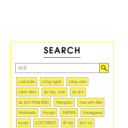
cuối tuần
công nghệ
công viên
cảnh đêm
du học sinh
du lịch
du lịch Nhật Bản
Harajuku
hoa anh đào
Hokkaido
Hyogo
JAPAN
Kanagawa
kyoto
LOCOBEE
lễ hội
lịch sử