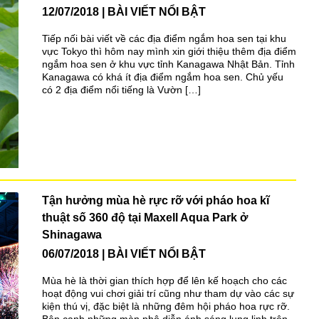
12/07/2018
BÀI VIẾT NỔI BẬT
Tiếp nối bài viết về các địa điểm ngắm hoa sen tại khu
vực Tokyo thì hôm nay mình xin giới thiệu thêm địa điểm
ngắm hoa sen ở khu vực tỉnh Kanagawa Nhật Bản. Tỉnh
Kanagawa có khá ít địa điểm ngắm hoa sen. Chủ yếu
có 2 địa điểm nổi tiếng là Vườn […]
Tận hưởng mùa hè rực rỡ với pháo hoa kĩ
thuật số 360 độ tại Maxell Aqua Park ở
Shinagawa
06/07/2018
BÀI VIẾT NỔI BẬT
Mùa hè là thời gian thích hợp để lên kế hoạch cho các
hoạt động vui chơi giải trí cũng như tham dự vào các sự
kiện thú vị, đặc biệt là những đêm hội pháo hoa rực rỡ.
Bên cạnh những màn phô diễn ánh sáng lung linh trên