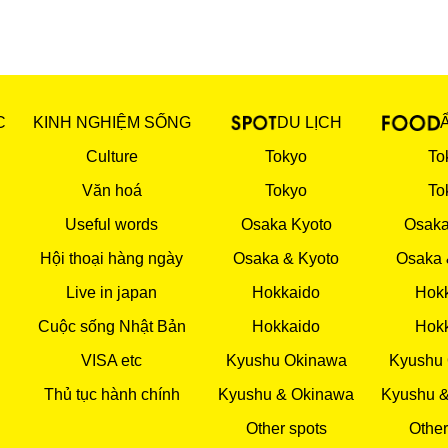
C
KINH NGHIỆM SỐNG
DU LỊCH
Culture
Tokyo
To
Văn hoá
Tokyo
To
Useful words
Osaka Kyoto
Osaka
Hội thoại hàng ngày
Osaka & Kyoto
Osaka 
Live in japan
Hokkaido
Hok
Cuộc sống Nhật Bản
Hokkaido
Hok
VISA etc
Kyushu Okinawa
Kyushu
Thủ tục hành chính
Kyushu & Okinawa
Kyushu 
Other spots
Other