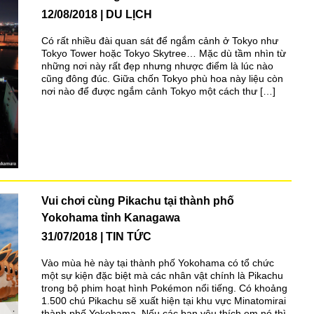
12/08/2018
DU LỊCH
Có rất nhiều đài quan sát để ngắm cảnh ở Tokyo như
Tokyo Tower hoặc Tokyo Skytree… Mặc dù tầm nhìn từ
những nơi này rất đẹp nhưng nhược điểm là lúc nào
cũng đông đúc. Giữa chốn Tokyo phù hoa này liệu còn
nơi nào để được ngắm cảnh Tokyo một cách thư […]
Vui chơi cùng Pikachu tại thành phố
Yokohama tỉnh Kanagawa
31/07/2018
TIN TỨC
Vào mùa hè này tại thành phố Yokohama có tổ chức
một sự kiện đặc biệt mà các nhân vật chính là Pikachu
trong bộ phim hoạt hình Pokémon nổi tiếng. Có khoảng
1.500 chú Pikachu sẽ xuất hiện tại khu vực Minatomirai
thành phố Yokohama. Nếu các bạn yêu thích em nó thì