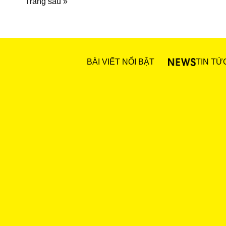
Trang sau »
BÀI VIẾT NỔI BẬT
TIN TỨ