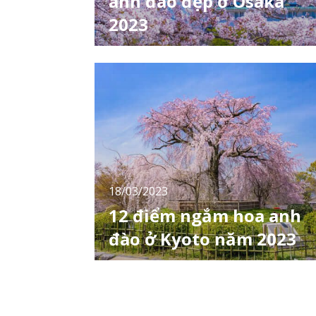
anh đào đẹp ở Osaka
2023
Vào năm 2023, hoa anh đào ở Osaka dự kiến
​​sẽ nở vào ngày 22 tháng 3, sớm hơn thường
lệ. Sau đó hoa sẽ nở khoảng 1 tuần, dự kiến ​​
nở rộ vào ngày 28/3, thời điểm ngắm hoa
đẹp nhất dự kiến ​​vào khoảng 27/3 đến 2/4.
Có rất nhiều điểm ngắm hoa anh đào ở
Osaka và LocoBee sẽ giới thiệu tới bạn top
điểm
18/03/2023
12 điểm ngắm hoa anh
đào ở Kyoto năm 2023
Mùa xuân đang đến với mảnh đất cố đô
Kyoto. Nhắc đến loài hoa tượng trưng cho
mùa xuân ở Nhật Bản, hoa anh đào chắc hẳ
là cái tên được nhiều người nhắc đến nhất.