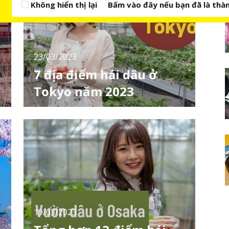
Không hiển thị lại
Bấm vào đây nếu bạn đã là thàn
23/03/2023
7 địa điểm hái dâu ở
Tokyo năm 2023
Bạn ở Tokyo và muốn trải nghiệm hái dâu
mà chưa biết đi đâu? Kì này hãy cùng
LocoBee tìm hiểu về 7 địa điểm hái dâu ở
Tokyo nhé! [toc] 世田谷いちご熟 いちご狩り -
Vườn dâu Setagaya Ichigo Bạn có thể thưởng
thức dâu tươi ăn thỏa thích trong 30 phút. Địa
chỉ:〒158-0091 東京都世田谷区中町４丁目３
２−１ Thời gian
19/03/2023