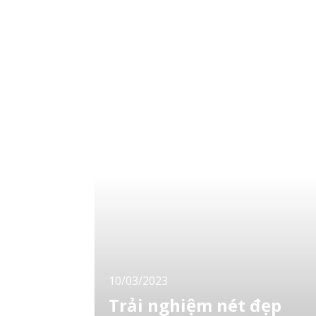
Có rất nhiều điểm ngắm hoa anh đào ở
Kyoto, bạn có thể thưởng thức hoa anh đào
ở nhiều nơi khác nhau như các khu vườn và
công viên, cũng
10/03/2023
Trải nghiệm nét đẹp