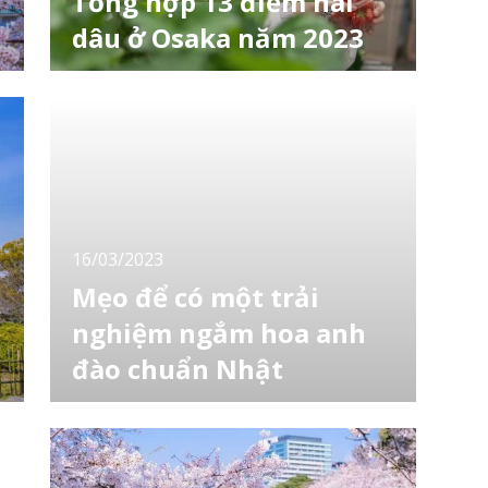
Tổng hợp 13 điểm hái
dâu ở Osaka năm 2023
Bạn ở Osaka và muốn trải nghiệm hái dâu
mà chưa biết đi đâu? Kì này hãy cùng
LocoBee tìm hiểu về 13 địa điểm hái dâu ở
Osaka nhé! [toc] 1. 堺 緑のミュージアム ハー
ベストの丘いちご狩り(Harvest Hill thuộc bảo
tàng xanh Sakai) Đến đây bạn có thể ăn thỏa
sức 3 loại dâu trong tối đa 120 phút Địa chỉ:
Phường M
16/03/2023
Mẹo để có một trải
nghiệm ngắm hoa anh
đào chuẩn Nhật
Còn gì tuyệt vời hơn là được cùng bạn bè, gia
đình ăn uống, trò chuyện và hòa mình vào
n
không gian thơ mộng dưới những tán hoa
anh đào. Kỳ này, hãy cùng LocoBee tìm hiểu