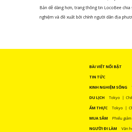
Bản dễ dàng hơn, trang thông tin LocoBee chia s
nghiệm và đề xuất bởi chính người dân địa phươ
BÀI VIẾT NỔI BẬT
TIN TỨC
KINH NGHIỆM SỐNG
DU LỊCH
Tokyo
Chi
ẨM THỰC
Tokyo
C
MUA SẮM
Phiếu giảm
NGƯỜI ĐI LÀM
Văn h