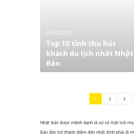
tặng cho nhiều đặc ân như không khí mát mẻ
ngay cả vào mùa hè, trời ít mưa, thiên nhiên
phong phú, đồ ăn ngon… Tại bài vi
21/02/2023
Top 10 tỉnh thu hút
khách du lịch nhất Nhật
Bản
Có rất nhiều địa điểm du lịch nổi tiếng tại
Nhật Bản, nhưng top 3 địa điểm thu hút
khách du lịch nhất là gì? Sau đây hãy cùng
LocoBee tìm hiểu danh sách 3 tính thu hút
khách du lịch nhất Nhật Bản nhé! Vị trí số 3:
1
2
3
Okinawa Các hòn đảo của quần đảo Ryukyu
nằm rải rác trên một vùng biển rộng lớn
Nhật Bản được mệnh danh là xứ sở mặt trời mọc 
Bản dần trở thành điểm đến nhất định phải đi mộ