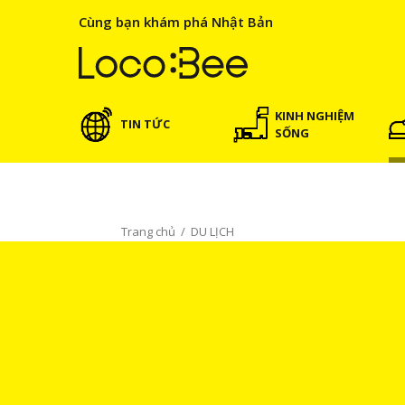
Cùng bạn khám phá Nhật Bản
KINH NGHIỆM
TIN TỨC
SỐNG
Trang chủ
/
DU LỊCH
DU LỊCH
Hướng dẫn chi tiết về du lịch Nhật Bản