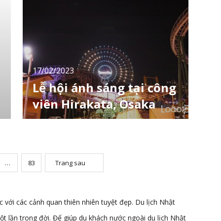
1/1/2022 đến ngày 30/11/2022. "Xếp hạng
những địa điểm leo núi được ưa thích nhất
năm 2022” đã được công bố. Kỳ này,
LocoBee sẽ giới t
17/02/2023
Lễ hội ánh sáng tại công
viên Hirakata, Osaka
Vào mùa đông ở Nhật Bản, có rất nhiều
điểm tổ chức các sự kiện chiếu sáng. Lần này,
LocoBee muốn giới thiệu một trong những
địa điểm mà bạn có thể thoải mái thức vẻ
đẹp của ánh sáng khi thời tiết đã bớt lạnh
…
83
Trang sau
hơn. Tại sao bạn không dành thời gian tận
hưởng quang cảnh ánh sáng tuyệt đẹp trước
khi mùa
với các cảnh quan thiên nhiên tuyệt đẹp. Du lịch Nhật
t lần trong đời. Để giúp du khách nước ngoài du lịch Nhật