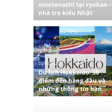
omotenashi tại ryokan -
nhà trọ kiểu Nhật
Ryokan (旅館) là những khách sạn kiểu Nhật
Bản truyền thống thường thấy ở các thành
phố suối nước nóng onsen của đất nước mặt
trời mọc. Đây là một trong những nơi nghỉ
dưỡng lý tưởng nếu như bạn muốn có thời
gian để thư giãn và tìm một chút yên bình sa
chuỗi ngày làm việc bận rộn. So với các chuỗi
kh
03/03/2023
Du lịch Hokkaido: 30
điểm đến hàng đầu và
những thông tin bạn
nên biết
Hokkaido là một trong những điểm du lịch nổ
tiếng không chỉ với du khách trong nước mà
còn trên thế giới. Là vùng thuộc cực Bắc Nhậ
Bản nên Hokkaido được mẹ thiên nhiên trao