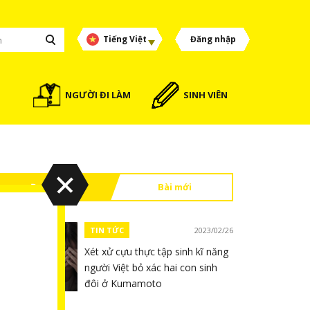
Tiếng Việt
Đăng nhập
NGƯỜI ĐI LÀM
SINH VIÊN
Đọc nhiều
Bài mới
TIN TỨC
2023/02/26
Xét xử cựu thực tập sinh kĩ năng
người Việt bỏ xác hai con sinh
đôi ở Kumamoto