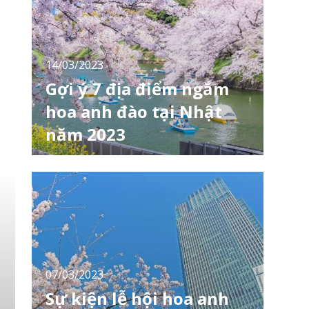
về cách tận hưởng Ohanami tại Nhật Bản.
[toc] Dự báo lịch nở hoa anh đào trên toàn
nước Nhật 2023 Ohanami là gì? Nh
14/03/2023
Gợi ý 7 địa điểm ngắm
hoa anh đào tại Nhật
năm 2023
Thời điểm hoa anh đào nở rộ ở Nhật Bản
thay đổi theo từng năm, từng khu vực, tùy
thuộc vào khí hậu và vị trí địa lý. Tuy nhiên về
cơ bản, hoa anh đào nở dần từ phía Nam
đến phía Bắc Nhật Bản, nơi sớm nhất có thể
nở hoa từ tháng 1 và nơi muộn nhất ở phía
Bắc thì thậm chí tháng 5 vẫn còn hoa. Dự
07/03/2023
Sự kiện lễ hội hoa anh