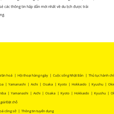
ẻ các thông tin hấp dẫn mới nhất về du lịch được trải
ng.
Văn hoá
Hội thoại hàng ngày
Cuộc sống Nhật Bản
Thủ tục hành ch
ba
Yamanashi
Aichi
Osaka
Kyoto
Hokkaido
Kyushu
Ok
hiba
Yamanashi
Aichi
Osaka
Kyoto
Hokkaido
Kyushu
O
 giá/Đặt chỗ
oá công sở
Thông tin tuyển dụng