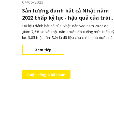
04/06/2023
Sản lượng đánh bắt cả Nhật năm
2022 thấp kỷ lục - hậu quả của trái
đất nóng lên
Dữ liệu đánh bắt cá của Nhật Bản vào năm 2022 đã
giảm 7,5% so với một năm trước đó xuống mức thấp k
lục 3,85 triệu tấn. Đây là dữ liệu của chính phủ nước nà
cho thấy mới đây. Nguyên nhân của sự sụt giảm là do
sự nóng lên toàn cầu. Theo dữ liệu do Bộ Nông nghiệp,
Xem tiếp
Lâm nghiệp và Thủy sản công
Cuộc sống Nhật Bản