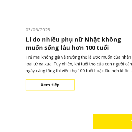
03/06/2023
Lí do nhiều phụ nữ Nhật không
muốn sống lâu hơn 100 tuổi
Trẻ mãi không già và trường thọ là ước muốn của nhân
loại từ xa xưa. Tuy nhiên, khi tuổi thọ của con người cà
ngày càng tăng thì việc thọ 100 tuổi hoặc lâu hơn không
phải là chuyện hiếm có. Theo khảo sát của Hospice
Foundation, chỉ 22% người dân Nhật Bản cho biết họ
Xem tiếp
muốn sống lâu hơn 100 tuổi.