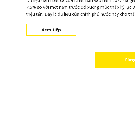
Dữ liệu đánh bắt cá của Nhật Bản vào năm 2022 đã gi
7,5% so với một năm trước đó xuống mức thấp kỷ lục 3
triệu tấn. Đây là dữ liệu của chính phủ nước này cho thấ
mới đây. Nguyên nhân của sự sụt giảm là do sự nóng l
toàn cầu. Theo dữ liệu do Bộ Nông nghiệp, Lâm nghiệp
Xem tiếp
Thủy sản công
Cùng