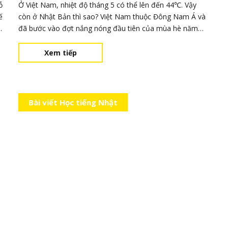
bình
ỗ
Ở Việt Nam, nhiệt độ tháng 5 có thể lên đến 44℃. Vậy
ế
còn ở Nhật Bản thì sao? Việt Nam thuộc Đông Nam Á và
đã bước vào đợt nắng nóng đầu tiên của mùa hè năm
nay. Theo thông tin LocoBee xác nhận thì nhiệt độ tại
Việt Nam đã tiếp tục vượt quá 40℃ kể từ đầu tháng này.
Xem tiếp
Người ta đã chỉ ra rằng hiện tượ
Bài viết Học tiếng Nhật