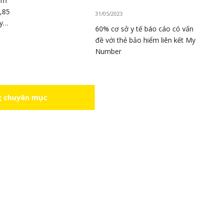
ảm
,85
31/05/2023
y
60% cơ sở y tế báo cáo có vấn
ên
đề với thẻ bảo hiểm liên kết My
 và
Number
 chuyên mục