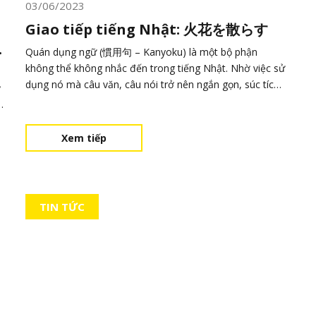
03/06/2023
Giao tiếp tiếng Nhật: 火花を散らす
Quán dụng ngữ (慣用句 – Kanyoku) là một bộ phận
không thể không nhắc đến trong tiếng Nhật. Nhờ việc sử
dụng nó mà câu văn, câu nói trở nên ngắn gọn, súc tích
ỷ
và rõ nghĩa hơn. Khi làm chủ được các quán dụng ngữ và
y
vận dụng vào quá trình sử dụng tiếng Nhật của mình,
bạn sẽ ít gặp khó khăn khi diễn đạt!
Xem tiếp
TIN TỨC