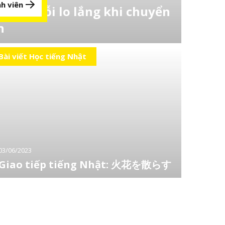
h viên
hững nỗi lo lắng khi chuyển
n
 chức cung cấp dịch vụ hỗ trợ chuyển việc - đã thực
ế về chuyển việc" với đối tượng là 556 nam và nữ
Bài viết Học tiếng Nhật
hi được hỏi về điều họ cảm thấy căng thẳng khi thay
nhất là là “Chuẩn bị lại
03/06/2023
Giao tiếp tiếng Nhật: 火花を散らす
Quán dụng ngữ (慣用句 – Kanyoku) là một bộ phận không thể không
nhắc đến trong tiếng Nhật. Nhờ việc sử dụng nó mà câu văn, câu nói
trở nên ngắn gọn, súc tích và rõ nghĩa hơn. Khi làm chủ được các quán
dụng ngữ và vận dụng vào quá trình sử dụng tiếng Nhật của mình, bạn
sẽ ít gặp khó khăn khi diễn đạt!