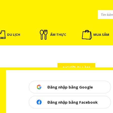
DU LỊCH
ẨM THỰC
MUA SẮM
NGƯỜI ĐI LÀM
Đăng nhập bằng Google
Đăng nhập bằng Facebook
 hàng và gói vay
04/06/2023