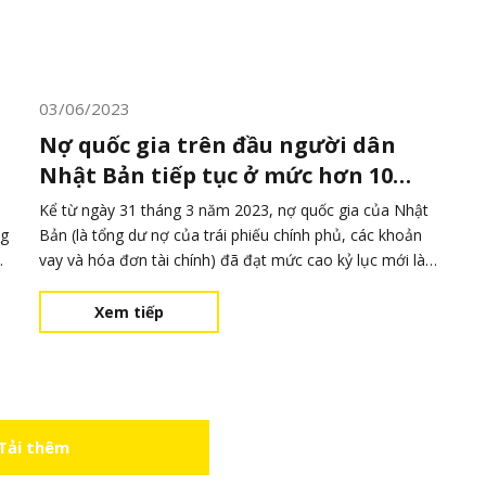
03/06/2023
Nợ quốc gia trên đầu người dân
Nhật Bản tiếp tục ở mức hơn 10
triệu yên
Kể từ ngày 31 tháng 3 năm 2023, nợ quốc gia của Nhật
ng
Bản (là tổng dư nợ của trái phiếu chính phủ, các khoản
vay và hóa đơn tài chính) đã đạt mức cao kỷ lục mới là
1.270 nghìn tỷ yên. So với tháng 3 năm 2022, con số đã
tăng 29,2 nghìn tỷ yên. Nguyên chủ yếu là do các biện
Xem tiếp
pháp kích thích tài k
Tải thêm