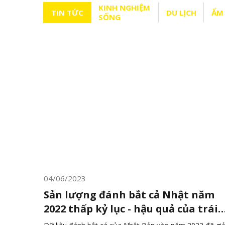
KINH NGHIỆM
TIN TỨC
DU LỊCH
ẨM
SỐNG
04/06/2023
Sản lượng đánh bắt cả Nhật năm
2022 thấp kỷ lục - hậu quả của trái
đất nóng lên