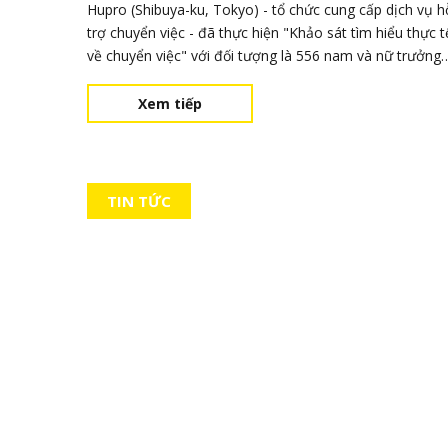
Hupro (Shibuya-ku, Tokyo) - tổ chức cung cấp dịch vụ h
trợ chuyển việc - đã thực hiện "Khảo sát tìm hiểu thực t
về chuyển việc" với đối tượng là 556 nam và nữ trưởng
thành trên toàn quốc. Khi được hỏi về điều họ cảm thấy
căng thẳng khi thay đổi công việc, câu trả lời nhiều nhất
Xem tiếp
là là “Chuẩn bị lại
TIN TỨC