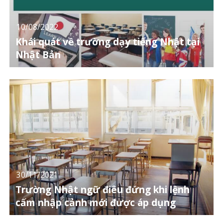
10/08/2022
Khái quát về trường dạy tiếng Nhật tại
Nhật Bản
30/11/2021
Trường Nhật ngữ điêu đứng khi lệnh
cấm nhập cảnh mới được áp dụng