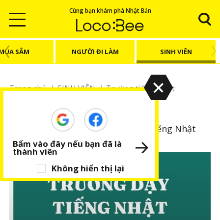
Cùng bạn khám phá Nhật Bản
MUA SẮM
NGƯỜI ĐI LÀM
SINH VIÊN
Trang chủ
/
SINH VIÊN
/
Trường tiếng Nhật
Trường tiếng Nhật
Du học Nhật Bản và bí quyết học tiếng Nhật
Bấm vào đây nếu bạn đã là
thành viên
Không hiển thị lại