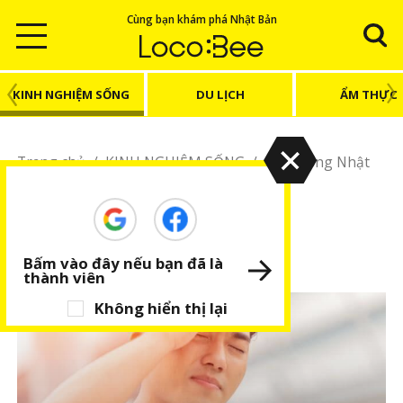
Cùng bạn khám phá Nhật Bản
KINH NGHIỆM SỐNG
DU LỊCH
ẨM THỰC
Trang chủ
/
KINH NGHIỆM SỐNG
/
Cuộc sống Nhật
Bản
Cuộc sống Nhật Bản
Trải nghiệm cuộc sống ở Nhật
Bấm vào đây nếu bạn đã là
thành viên
Không hiển thị lại