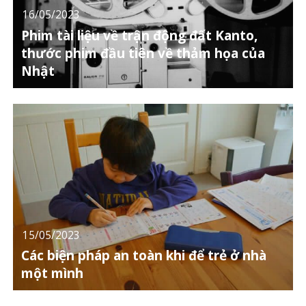
16/05/2023
Phim tài liệu về trận động đất Kanto,
thước phim đầu tiên về thảm họa của
Nhật
15/05/2023
Các biện pháp an toàn khi để trẻ ở nhà
một mình