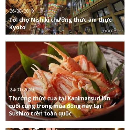
26/08/2019
Tới chợ Nishiki thưởng thức ẩm thực
Kyoto
24/01/2019
Thưởng thức cua tại Kanimatsuri lần
cuối cùng trong mùa đông này tại
Sushiro trên toàn quốc