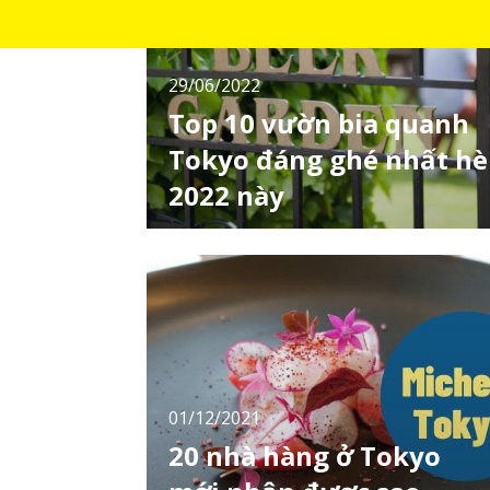
29/06/2022
Top 10 vườn bia quanh
Tokyo đáng ghé nhất hè
2022 này
Trải nghiệm tại vườn bia - Beer Garden là
điều bạn không thể bỏ qua khi ở Nhật vào
mùa hè. Chắc chắn bạn sẽ cảm thấy vô cùng
ấn tượng trước văn hoá này của người Nhật
bởi không chỉ bia ngon, đồ ăn ngon mà còn
là bầu không khí đậm chất mùa hè. Cùng
theo chân LocoBee ghé thăm 1o vườn bia
"đỉnh" nhấ
01/12/2021
20 nhà hàng ở Tokyo