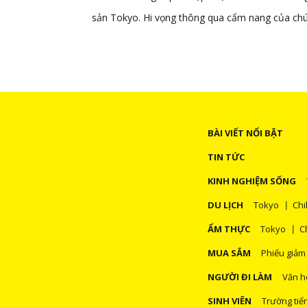
sản Tokyo. Hi vọng thông qua cẩm nang của chún
BÀI VIẾT NỔI BẬT
TIN TỨC
KINH NGHIỆM SỐNG
DU LỊCH
Tokyo
Chi
ẨM THỰC
Tokyo
C
MUA SẮM
Phiếu giảm
NGƯỜI ĐI LÀM
Văn h
SINH VIÊN
Trường tiế