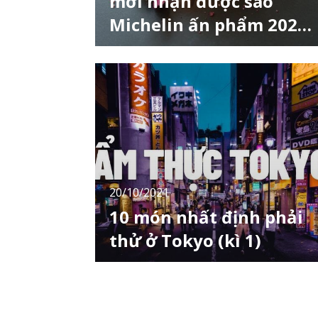
mới nhận được sao
Michelin ấn phẩm 2022
(kì 1)
Michelin Guide Tokyo tổ chức lễ kỷ niệm 15
năm thành lập và thông báo danh sách
"Michelin Guide Tokyo 2022" trên kênh chính
thức. Trong phiên bản năm 2022 này, 20 nhà
hàng mới nhận được sao Michelin, và đây
cũng là thông tin mà LocoBee sẽ giới thiệu
ngay sau đây. Kì 1 này là 10 nhà hàng đầu
tiên!
20/10/2021
10 món nhất định phải
thử ở Tokyo (kì 1)
Tokyo, thủ đô của Nhật Bản, là một thành
phố dành cho người sành ăn, nơi bạn có thể
thưởng thức tất cả các món ăn từ khắp nơi
trên thế giới. Có rất nhiều nhà hàng, từ nhữn