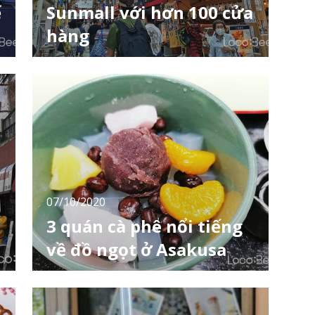
ế
Sunmall với hơn 100 cửa
hàng
Ga Nakano là 1 ga nằm trên tuyến JR Chuo đi
qua ga Shinjuku. Tại đây có Phố mua sắm
Nakano Sunmall khá sầm uất. Khu mua sắm
mái vòm này có tổng chiều dài 224m với hơn
110 cửa hàng về đồ ăn thức uống, hàng phục
vụ nhu cầu cuộc sống và thời trang xếp san
sát nhau. Nơi đây đáp ứng nhu cầu mua sắm
của m
07/10/2020
3 quán cà phê nổi tiếng
về đồ ngọt ở Asakusa
Asakusa nổi tiếng với các địa điểm du lịch
như đền Asakusa và Hanayashiki nên khi đến
đây chắc chắn bạn sẽ phải đi bộ khá nhiều.
Bạn nghĩ sao nếu có thể dừng chân ở quán