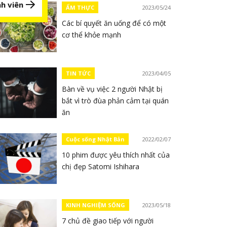
h viên
ẨM THỰC
2023/05/24
Các bí quyết ăn uống để có một
cơ thể khỏe mạnh
TIN TỨC
2023/04/05
Bàn về vụ việc 2 người Nhật bị
bắt vì trò đùa phản cảm tại quán
ăn
Cuộc sống Nhật Bản
2022/02/07
10 phim được yêu thích nhất của
chị đẹp Satomi Ishihara
KINH NGHIỆM SỐNG
2023/05/18
7 chủ đề giao tiếp với người