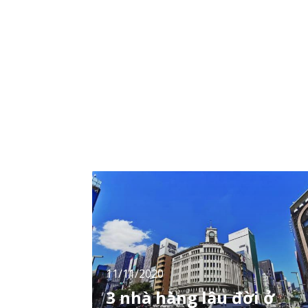
nhà hàng lâu đời đã kinh doanh hàng trăm
năm kế thừa ẩm thực truyền thống cho đến
những nhà hàng mới mang đến phong cách
ẩm thự
11/11/2020
3 nhà hàng lâu đời ở