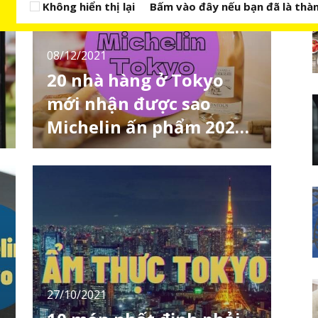
Không hiển thị lại
Bấm vào đây nếu bạn đã là thàn
08/12/2021
20 nhà hàng ở Tokyo
mới nhận được sao
Michelin ấn phẩm 2022
(kì cuối)
Michelin Guide Tokyo tổ chức lễ kỷ niệm 15
năm thành lập và thông báo danh sách
“Michelin Guide Tokyo 2022” trên kênh chính
thức. Trong phiên bản năm 2022 này, 20 nhà
hàng mới nhận được sao Michelin, và đây
cũng là thông tin mà LocoBee sẽ giới thiệu
ngay sau đây. Kì cuối này là 10 nhà hàng đầu
ti
27/10/2021