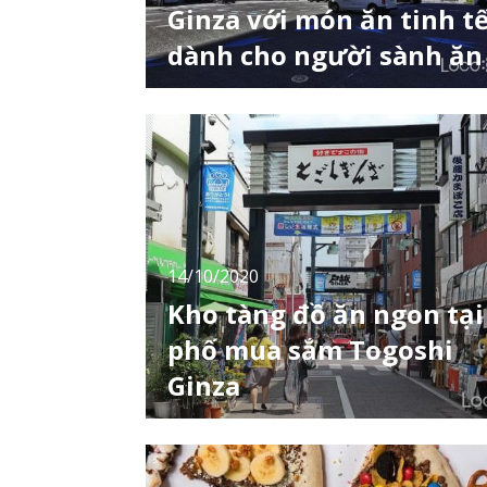
Ginza với món ăn tinh t
dành cho người sành ăn
Ginza là con phố nổi tiếng đối với hầu hết
khách du lịch và cả người dân Nhật Bản. Tại
đây có những nhà hàng sang trọng với nhiều
kiểu khác nhau. Nhắc đến Ginza người ta
thường hình dung rằng nhà hàng ở đây khó
vào và giá đắt. Nhưng bạn hãy yên tâm, nhà
hàng ở đây lúc nào cũng mở cửa để bạn có
thể t
14/10/2020
Kho tàng đồ ăn ngon tại
phố mua sắm Togoshi
Ginza
Phố mua sắm Togoshi Ginza ở quận
Shinagawa có tổng chiều dài khoảng 1,3km
và là 1 trong những con phố dài nhất vùng
Kanto. Con phố mua sắm với nhiều cửa hàng