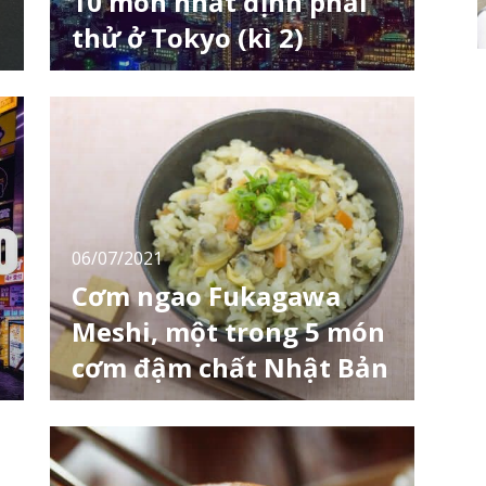
10 món nhất định phải
thử ở Tokyo (kì 2)
Tokyo, thủ đô của Nhật Bản, là một thành
phố dành cho người sành ăn, nơi bạn có thể
thưởng thức tất cả các món ăn từ khắp nơi
trên thế giới. Có rất nhiều nhà hàng, từ những
nhà hàng lâu đời đã kinh doanh hàng trăm
năm kế thừa ẩm thực truyền thống cho đến
những nhà hàng mới mang đến phong cách
ẩm thự
06/07/2021
Cơm ngao Fukagawa
Meshi, một trong 5 món
cơm đậm chất Nhật Bản
Ẩm thực Nhật Bản có một bề dày và bề rộng
đáng tự hào. Chính vì thế, tính đa dạng và
đặc sắc và của các món ăn cũng được phát
g
huy cách tối đa. Dù vậy, để có thể thật sự