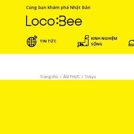
Cùng bạn khám phá Nhật Bản
KINH NGHIỆM
TIN TỨC
SỐNG
Trang chủ
/
ẨM THỰC
/
Tokyo
Tokyo
Khám phá các đặc sản Tokyo