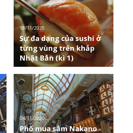
cảm nhận được nét riêng của ẩm thực Nhật,
thực khách nên thưởng thức các món ăn
đậm chất truyền thống của đất nước này,
trong đó có
18/11/2020
Sự đa dạng của sushi ở
từng vùng trên khắp
Nhật Bản (kì 1)
Nói đến ẩm thực Nhật Bản, bạn nghĩ đến
món ăn nào đầu tiên? Có lẽ khá nhiều người
sẽ tưởng tượng ra món "sushi". Sushi hiện là
1 trong những món ăn phổ biến nhất của
Nhật Bản và được yêu thích trên thế giới.
Nhiều người Việt Nam có thể không dám ăn
cá sống nhưng Nhật Bản có công nghệ bảo
quản, qu
04/11/2020
Phố mua sắm Nakano