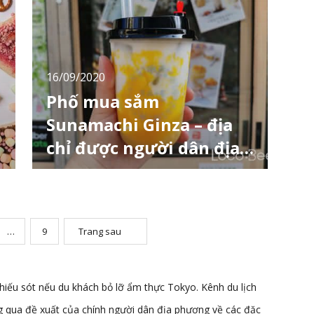
cà phê nào đó và thưởng thức trà bánh? Ở
Asakusa có rất nhiều quán cà phê lâu đời nổi
tiếng và cả những quán cà phê bình dân nă
16/09/2020
Phố mua sắm
Sunamachi Ginza – địa
chỉ được người dân địa
phương yêu thích
Sunamachi Ginza Shotengai là con phố mua
sắm nằm ở Kitasa, Koto-ku, Tokyo, có tổng
chiều dài khoảng 670m với khoảng 140 cửa
hàng. Với khẩu hiệu "砂銀へGO！" (đến
Sunagin), đây là con phố mua sắm nổi tiếng
…
9
Trang sau
có khoảng 15.000 người ghé thăm mỗi ngày
vào các ngày trong tuần và khoảng 20.000
người vào ngày lễ
thiếu sót nếu du khách bỏ lỡ ẩm thực Tokyo. Kênh du lịch
g qua đề xuất của chính người dân địa phương về các đặc