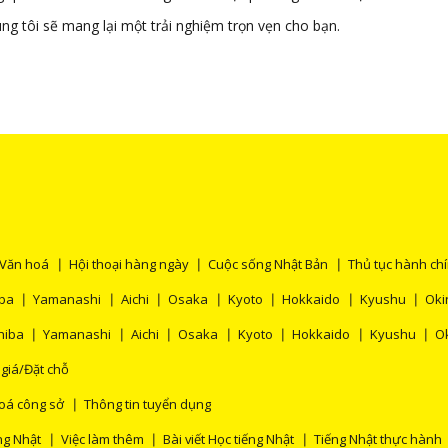
g tôi sẽ mang lại một trải nghiệm trọn vẹn cho bạn.
Văn hoá
Hội thoại hàng ngày
Cuộc sống Nhật Bản
Thủ tục hành ch
ba
Yamanashi
Aichi
Osaka
Kyoto
Hokkaido
Kyushu
Ok
hiba
Yamanashi
Aichi
Osaka
Kyoto
Hokkaido
Kyushu
O
 giá/Đặt chỗ
oá công sở
Thông tin tuyển dụng
ng Nhật
Việc làm thêm
Bài viết Học tiếng Nhật
Tiếng Nhật thực hành