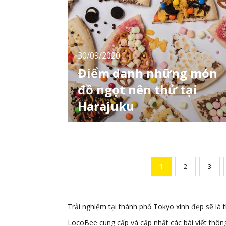
nổi tiếng được đông đảo người dân địa
phương cũng như du khách thường xuyên lui
tới. Lần này LocoBee sẽ giới thiệu ẩm thực
dành cho người s
30/09/2020
Điểm danh những món
đồ ngọt nên thử tại
Harajuku
Những ai yêu thích văn hóa Nhật Bản chắc
hẳn đã không còn xa lạ với Harajuku. Nơi đây
được biết tới là địa điểm vui chơi hấp dẫn thu
hút không chỉ giới trẻ Nhật Bản mà còn cả
những vị khách nước ngoài. Đến với
1
2
3
Harajuku, ngoài việc thăm thú hay mua sắm,
các bạn sẽ có cơ hội nếm thử những món
ngon hấp
Trải nghiệm tại thành phố Tokyo xinh đẹp sẽ là 
LocoBee cung cấp và cập nhật các bài viết thôn