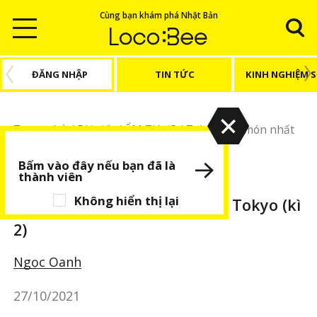
Cùng bạn khám phá Nhật Bản
ĐĂNG NHẬP
TIN TỨC
KINH NGHIỆM 
Trang chủ
/
Bài viết
/
ẨM THỰC
/
Tokyo
/
10 món nhất
định phải thử ở Tokyo (kì 2)
Bấm vào đây nếu bạn đã là
thành viên
ẨM THỰC
Tokyo
BÀI VIẾT NỔI BẬT
Không hiển thị lại
10 món nhất định phải thử ở Tokyo (kì
2)
Ngọc Oanh
27/10/2021