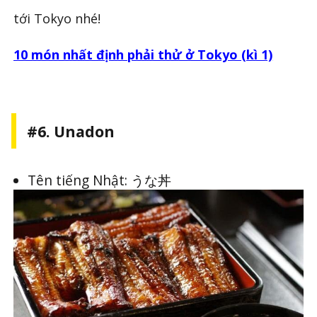
tới Tokyo nhé!
10 món nhất định phải thử ở Tokyo (kì 1)
#6. Unadon
Tên tiếng Nhật: うな丼