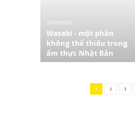
điệu được giám sát bởi 18 đầu bếp nổi tiếng,
trong đó có một số nhà hàng được gắn sao
Miche
20/09/2023
Wasabi - một phần
không thể thiếu trong
ẩm thực Nhật Bản
Ngay cả khi bạn chưa từng ăn wasabi, bạn có
thể vẫn biết rằng nó màu xanh và có vị cay.
Nhưng bạn có biết sự khác biệt giữa wasabi
thật và tổng hợp không? Bạn có biết cây
wasabi trông như thế nào không? Chúng ta
1
2
3
sẽ xem chính xác wasabi Nhật Bản là gì và
tìm hiểu cách mua được wasabi tốt nhé.