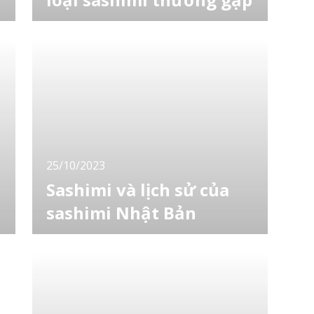
Là một quốc gia được biết đến với tiêu chuẩn
và chất lượng thực phẩm cao, sushi, sashimi
và các món ăn tương tự có thể là "cửa ngõ"
để du khách bước vào thế giới ẩm thực tươi
ngon ở Nhật Bản. Hãy cùng đọc để đi sâu
vào câu chuyện về món ăn rất độc đáo này,
món sashimi của Nhật Bản. [toc] S
25/10/2023
Sashimi và lịch sử của
sashimi Nhật Bản
Bài viết sẽ giới thiệu tới bạn một món ăn
n
mang tính biểu tượng của Nhật Bản bên cạnh
sushi. Đó chính là sashimi. Hãy cùng đọc để
đi sâu vào câu chuyện về món ăn rất độc
đáo này, món sashimi của Nhật Bản. [toc]
Sashimi là gì? Sashimi là một từ tiếng Nhật,