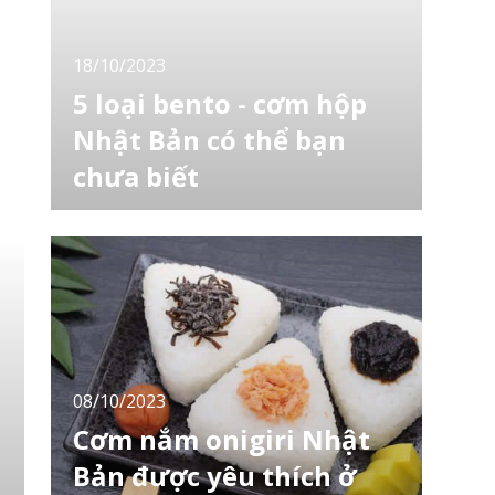
nghĩa là cắt thịt. Đơn giản chỉ
18/10/2023
5 loại bento - cơm hộp
Nhật Bản có thể bạn
chưa biết
Không hề phóng đại bento là một truyền
thống của Nhật, một nhu cầu cần thiết và là
một cách thưởng thức những món ăn ngon
trông hấp dẫn và dễ ăn khi cần phải di
chuyển. Vì sự tiện lợi này, các hộp cơm bento
đã dần biến các cửa hàng tiện lợi trở thành
nơi lý tưởng để mua đồ ăn trưa. Bạn có thể
sẽ thấ
08/10/2023
Cơm nắm onigiri Nhật
Bản được yêu thích ở