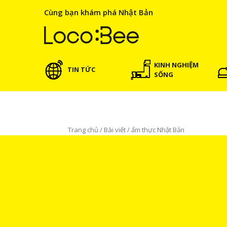
Cùng bạn khám phá Nhật Bản
KINH NGHIỆM
TIN TỨC
SỐNG
Trang chủ
/
Bài viết
/
ẩm thực Nhật Bản
ẩm thực Nhật Bản