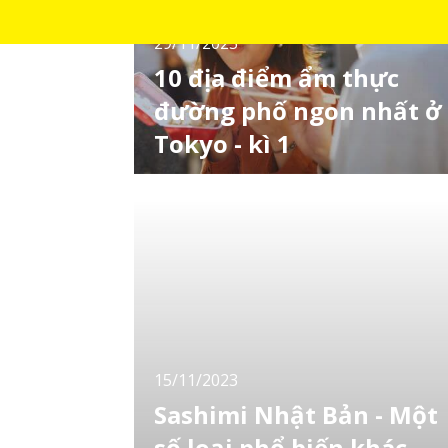
29/11/2023
10 địa điểm ẩm thực
đường phố ngon nhất ở
Tokyo - kì 1
Tokyo có một khung cảnh ẩm thực đầy tự
hào với vô số nhà hàng được gắn sao
Michelin, rất nhiều nhà hàng sushi chuyên
biệt và những quán mì ramen nhỏ đảm bảo
sẽ khiến bạn phải chảy nước miếng. Thành
phố này cũng có rất nhiều món ăn đường
phố tuyệt vời phù hợp cho những lúc bạn
muốn ăn gì đó ngon trên
15/11/2023
Sashimi Nhật Bản - Một
số loại phổ biến khác