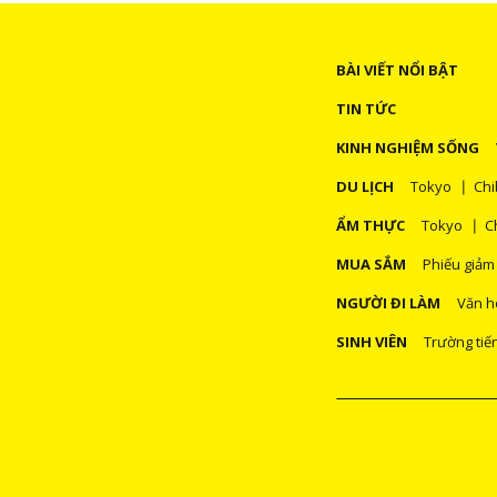
BÀI VIẾT NỔI BẬT
TIN TỨC
KINH NGHIỆM SỐNG
DU LỊCH
Tokyo
Chi
ẨM THỰC
Tokyo
C
MUA SẮM
Phiếu giảm
NGƯỜI ĐI LÀM
Văn h
SINH VIÊN
Trường tiế