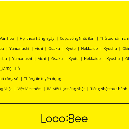
Văn hoá
Hội thoại hàng ngày
Cuộc sống Nhật Bản
Thủ tục hành ch
ba
Yamanashi
Aichi
Osaka
Kyoto
Hokkaido
Kyushu
Ok
hiba
Yamanashi
Aichi
Osaka
Kyoto
Hokkaido
Kyushu
O
 giá/Đặt chỗ
oá công sở
Thông tin tuyển dụng
ng Nhật
Việc làm thêm
Bài viết Học tiếng Nhật
Tiếng Nhật thực hành