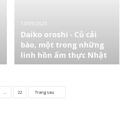
giữa các khu vực và bất kể bạn đi đâu, các
món ngon địa phương đó đều đáng để thử
13/09/2023
Daiko oroshi - Củ cải
bào, một trong những
linh hồn ẩm thực Nhật
Nếu bạn đã quen thuộc với các món ăn Nhật
Bản, bạn có thể biết rằng chúng không thể
được coi là hoàn chỉnh nếu không có các gia
vị đi kèm, chẳng hạn như củ cải bào (daikon
oroshi). Nếu như khi thưởng thức sushi
…
22
Trang sau
thường đi kèm với wasabi và nước tương, các
bữa ăn với cơm trắng thường đi kèm với rau
mu