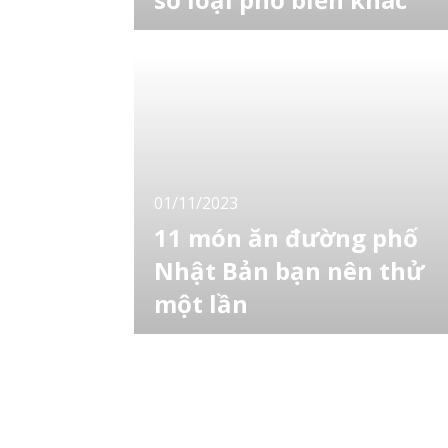
Sashimi, có người thích, có người lại không,
một số người yêu thích ẩm thực Nhật Bản có
thể chưa bao giờ nghe nói về món ăn này.
Hãy cùng đọc để đi sâu vào câu chuyện về
món ăn rất độc đáo này, món sashimi của
Nhật Bản. Bài viết lần này sẽ giới thiệu tới
bạn một số loại sashimi phổ biến khác.
01/11/2023
11 món ăn đường phố
Nhật Bản bạn nên thử
một lần
Hãy cùng tìm hiểu 11 món ăn đường phố
Nhật Bản mà bạn có thể chưa từng nghe đế
nhưng nhất định không thể bỏ qua nếu tới
đây nhé. [toc] 91 ẩm thực Nhật Bản chắc
chắn phải thử 1. Amezaiku Amezaiku là một
phần của ẩm thực và biểu diễn đường phố.