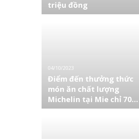
triệu đồng
Phiên đấu giá nấm matsutake địa phương
đầu tiên trong năm được tổ chức tại tỉnh
Hyogo, Nhật Bản vào ngày 11 tháng 10. Gây
chú ý là chỉ với 3 cây nấm, nặng tổng cộng
198 gam, thu về 930.000 yên (hơn 150 triệu
đồng) từ nhà nghỉ truyền thống kiểu Nhật -
ryokan lịch sử Kinmata. Nấm dài từ 9,5 đến
11
04/10/2023
Điểm đến thưởng thức
món ăn chất lượng
Michelin tại Mie chỉ 700
yên
“AT CHEF MUSEUM” mới khai trương nằm ở
khu vực Wa-VISON của VISON, một khu phức
hợp thương mại khổng lồ ở tỉnh Mie có chủ
đề về thực phẩm và sức khỏe. Các món ăn
Nhật Bản, Trung Quốc và phương Tây sành