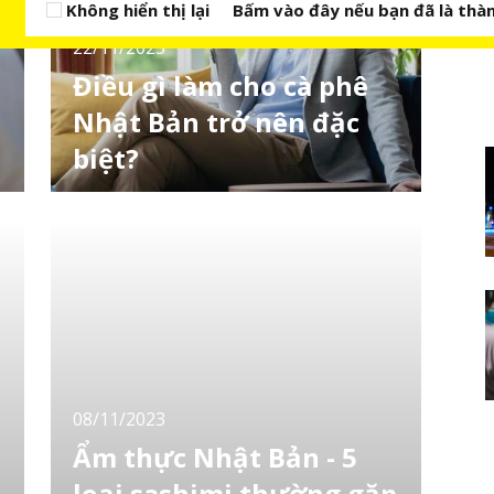
Không hiển thị lại
Bấm vào đây nếu bạn đã là thàn
22/11/2023
Điều gì làm cho cà phê
Nhật Bản trở nên đặc
biệt?
Cà phê không chỉ là thức uống bổ sung năng
lượng mà còn là một khía cạnh độc đáo của
nhiều nền văn hóa khác nhau. Có thể bạn
chưa biết cà phê ở Nhật Bản khác nhau như
thế nào, nhưng có rất nhiều điều khiến cà
phê Nhật Bản trở nên đặc biệt! Từ quy trình
pha chế đến khía cạnh xã hội, cà phê Nhật
Bản l
08/11/2023
Ẩm thực Nhật Bản - 5
loại sashimi thường gặp