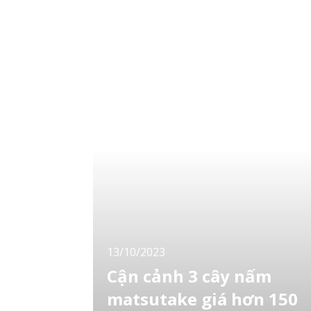
Nó là một tác phẩm “điêu khắc” nhỏ có thể
ăn
13/10/2023
Cận cảnh 3 cây nấm
matsutake giá hơn 150