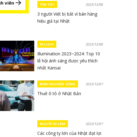
h viên
TIN TỨC
2023/12/08
3 người Việt bị bắt vì bán hàng
hiệu giả tại Nhật
DU LỊCH
2023/12/08
Illumination 2023~2024: Top 10
lễ hội ánh sáng được yêu thích
nhất Kansai
KINH NGHIỆM SỐNG
2023/12/07
Thuê ô tô ở Nhật Bản
NGƯỜI ĐI LÀM
2023/12/07
Các công ty lớn của Nhật đạt lợi