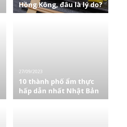
Hồng Kông, đâu là lý do?
Onigiri - cơm nắm - là một trong những đại
diện của ẩm thực Nhật Bản. Gần đây nó
đang rất được yêu thích tại Hồng Koong,
cùng LocoBee xem đâu là lý do nhé! Các cửa
hàng đặc sản onigiri đang tăng nhanh ở Hồng
Kông Quán đang thu hút nhiều sự chú ý chính
là quán cơm nắm. Hana Musubi, một cửa
hàng
27/09/2023
10 thành phố ẩm thực
hấp dẫn nhất Nhật Bản
Được ban tặng bởi sự phong phú của biển và
núi, ẩm thực đã giữ một vị trí đặc biệt trong
trái tim của người dân Nhật Bản từ thời cổ
đại. Là một quốc gia đa dạng về địa lý và văn
hóa, các đặc sản của từng vùng khác nhau