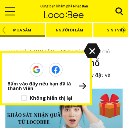
Cùng bạn khám phá Nhật Bản
MUA SẮM
NGƯỜI ĐI LÀM
SINH VIÊN
Trang chủ
/
MUA SẮM
/
Phiếu giảm giá/Đặt chỗ
Phiếu giảm giá/Đặt chỗ
Ưu đãi về giá và tiện ích đặt chỗ hay đặt vé
Bấm vào đây nếu bạn đã là
thành viên
Không hiển thị lại