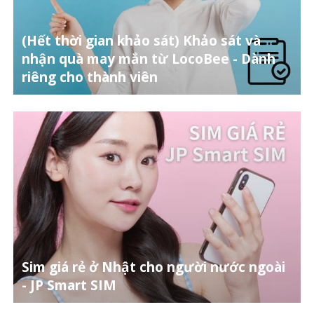
(Hết thời gian khảo sát) Khảo sát và
nhận quà may mắn từ LocoBee - Dành
riêng cho thành viên
Sim giá rẻ ở Nhật cho người nước ngoài
- JP Smart SIM