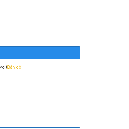
yo (
Bản đồ
)