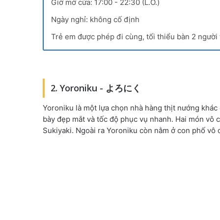
Giờ mở cửa: 17:00 - 22:30 (L.O.)
Ngày nghỉ: không cố định
Trẻ em được phép đi cùng, tối thiểu bàn 2 người 
2. Yoroniku - よろにく
Yoroniku là một lựa chọn nhà hàng thịt nướng khác 
bày đẹp mắt và tốc độ phục vụ nhanh. Hai món vô cù
Sukiyaki. Ngoài ra Yoroniku còn nằm ở con phố vô