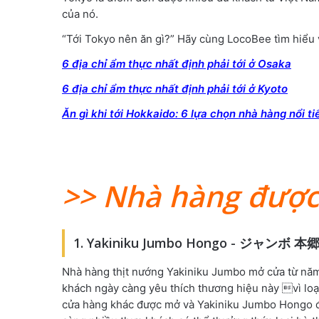
của nó.
“Tới Tokyo nên ăn gì?” Hãy cùng LocoBee tìm hiểu v
6 địa chỉ ẩm thực nhất định phải tới ở Osaka
6 địa chỉ ẩm thực nhất định phải tới ở Kyoto
Ăn gì khi tới Hokkaido: 6 lựa chọn nhà hàng nổi t
>> Nhà hàng được
1. Yakiniku Jumbo Hongo - ジャンボ 本
Nhà hàng thịt nướng Yakiniku Jumbo mở cửa từ năm 
khách ngày càng yêu thích thương hiệu này vì loại
cửa hàng khác được mở và Yakiniku Jumbo Hongo 