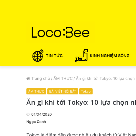
TIN TỨC
KINH NGHIỆM SỐNG
Trang chủ
/
ẨM THỰC
/
Ăn gì khi tới Tokyo: 10 lựa chọ
ẨM THỰC
BÀI VIẾT NỔI BẬT
Tokyo
Ăn gì khi tới Tokyo: 10 lựa chọn 
01/04/2020
Ngọc Oanh
Tokyo là điểm đến được nhiều du khách từ Việt Na