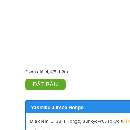
Đánh giá: 4,4/5 điểm
ĐẶT BÀN
Yakiniku Jumbo Hongo
Địa điểm: 3-38-1 Hongo, Bunkyo-ku, Tokyo (
Bản