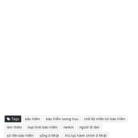
Tags
bảo hiểm
bảo hiểm lương hưu
chế độ miễn trừ bảo hiễm
làm thêm
loại hình bảo hiểm
nenkin
người đi làm
số tiền bảo hiểm
sống ở Nhật
thủ tục hành chính ở Nhật