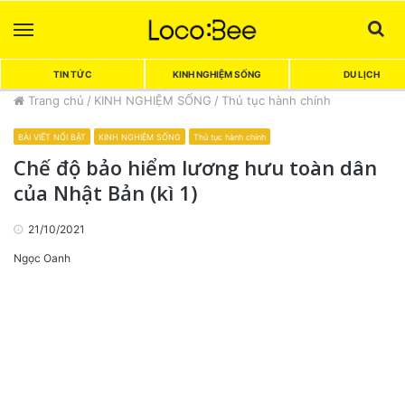
Menu
Sea
TIN TỨC
KINH NGHIỆM SỐNG
DU LỊCH
Trang chủ
/
KINH NGHIỆM SỐNG
/
Thủ tục hành chính
BÀI VIẾT NỔI BẬT
KINH NGHIỆM SỐNG
Thủ tục hành chính
Chế độ bảo hiểm lương hưu toàn dân
của Nhật Bản (kì 1)
21/10/2021
Ngọc Oanh