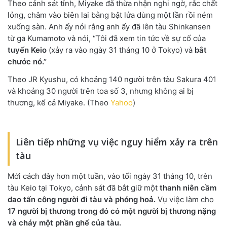
Theo cảnh sát tỉnh, Miyake đã thừa nhận nghi ngờ, rắc chất
lỏng, châm vào biên lai bằng bật lửa dùng một lần rồi ném
xuống sàn. Anh ấy nói rằng anh ấy đã lên tàu Shinkansen
từ ga Kumamoto và nói, “Tôi đã xem tin tức về sự cố của
tuyến Keio
(xảy ra vào ngày 31 tháng 10 ở Tokyo) và
bắt
chước nó.”
Theo JR Kyushu, có khoảng 140 người trên tàu Sakura 401
và khoảng 30 người trên toa số 3, nhưng không ai bị
thương, kể cả Miyake. (Theo
Yahoo
)
Liên tiếp những vụ việc nguy hiểm xảy ra trên
tàu
Mới cách đây hơn một tuần, vào tối ngày 31 tháng 10, trên
tàu Keio tại Tokyo, cảnh sát đã bắt giữ một
thanh niên cầm
dao tấn công người đi tàu và phóng hoả.
Vụ việc làm cho
17 người bị thương trong đó có một người bị thương nặng
và cháy một phần ghế của tàu.