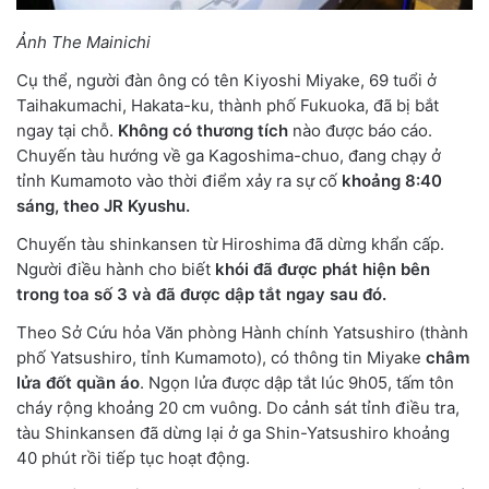
Ảnh The Mainichi
Cụ thể, người đàn ông có tên Kiyoshi Miyake, 69 tuổi ở
Taihakumachi, Hakata-ku, thành phố Fukuoka, đã bị bắt
ngay tại chỗ.
Không có thương tích
nào được báo cáo.
Chuyến tàu hướng về ga Kagoshima-chuo, đang chạy ở
tỉnh Kumamoto vào thời điểm xảy ra sự cố
khoảng 8:40
sáng, theo JR Kyushu.
Chuyến tàu shinkansen từ Hiroshima đã dừng khẩn cấp.
Người điều hành cho biết
khói đã được phát hiện bên
trong toa số 3 và đã được dập tắt ngay sau đó.
Theo Sở Cứu hỏa Văn phòng Hành chính Yatsushiro (thành
phố Yatsushiro, tỉnh Kumamoto), có thông tin Miyake
châm
lửa đốt quần áo
. Ngọn lửa được dập tắt lúc 9h05, tấm tôn
cháy rộng khoảng 20 cm vuông. Do cảnh sát tỉnh điều tra,
tàu Shinkansen đã dừng lại ở ga Shin-Yatsushiro khoảng
40 phút rồi tiếp tục hoạt động.