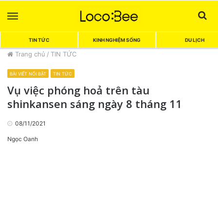
Menu
Sea
TIN TỨC
KINH NGHIỆM SỐNG
DU LỊCH
Trang chủ
/
TIN TỨC
BÀI VIẾT NỔI BẬT
TIN TỨC
Vụ việc phóng hoả trên tàu
shinkansen sáng ngày 8 tháng 11
08/11/2021
Ngọc Oanh