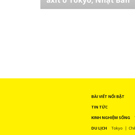
Cảnh sát cho biết, một người đàn ông và mộ
phụ nữ bị bỏng vào đêm thứ 3 ngày 24 tháng
8 sau khi một nghi phạm ném thứ được cho
là axit sulfuric vào ga tàu điện ngầm ở Tokyo
thủ đô Nhật Bản và bỏ trốn khỏi hiện trường.
Vụ việc xảy ra trong bối cảnh an ninh được
thắt chặt khi Thế vận hội Paralympic
BÀI VIẾT NỔI BẬT
TIN TỨC
KINH NGHIỆM SỐNG
DU LỊCH
Tokyo
Chi