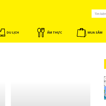
DU LỊCH
ẨM THỰC
MUA SẮM