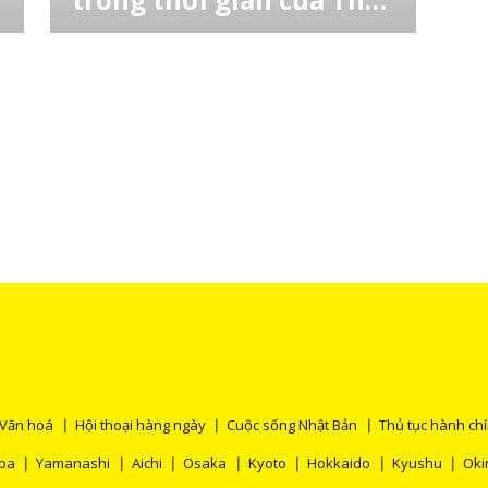
vận hội
t
Công ty Đường sắt JR East Nhật Bản mới đây
cho biết họ sẽ kiểm tra đồ đạc của một số
hành khách trong thời gian diễn ra Thế vận
,
hội Tokyo tại các ga lớn trong khu vực thủ đô
với sự hợp tác của cảnh sát, như một phần
của các biện pháp ngăn chặn tội phạm và
khủng bố. Đây là lần đầu tiên nhà điề
Văn hoá
Hội thoại hàng ngày
Cuộc sống Nhật Bản
Thủ tục hành ch
ba
Yamanashi
Aichi
Osaka
Kyoto
Hokkaido
Kyushu
Ok