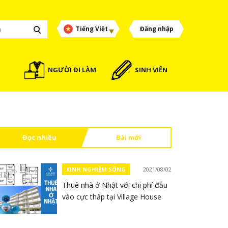
Tiếng Việt
Đăng nhập
NGƯỜI ĐI LÀM
SINH VIÊN
Đọc nhiều
Bài mới
KINH NGHIỆM SỐNG
2021/08/02
Thuê nhà ở Nhật với chi phí đầu
vào cực thấp tại Village House