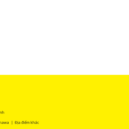
ính
inawa
Địa điểm khác