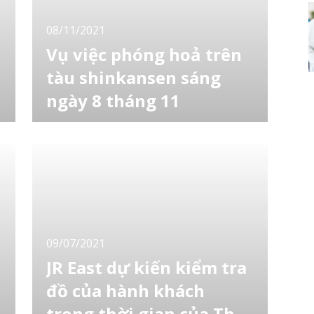
08/11/2021
Vụ việc phóng hoả trên
tàu shinkansen sáng
ngày 8 tháng 11
Người đàn ông bị bắt giữ ngày sau khi bắt
đầu phóng hoả trên tàu cao tốc ở Tây Nam
Nhật Bản. Ảnh minh hoạ Tình hình sự việc
phóng hoả trên tàu shinkasen Cảnh sát Nhật
h
Bản cho biết, một người đàn ông đã bị bắt vì
tình nghi âm mưu phóng hỏa trên một đoàn
tàu cao tốc shinkansen ở Tây Nam
09/07/2021
JR East dự kiến kiểm tra
đồ của hành khách
trong thời gian của Thế