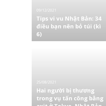
09/12/2021
Tips vi vu Nhật Bản: 34
điều bạn nên bỏ túi (kì
6)
Nhật Bản là một đất nước độc đáo và thu
hút, vì vậy sẽ có rất nhiều điều bạn phải băn
khoăn khi lên kế hoạch cho một chuyến đi.
Những mẹo du lịch Nhật Bản này chắc chắn
sẽ giúp bạn yên tâm hơn trong chuyến du lịc
của mình. Dưới đây là những điều bạn cần
biết trước khi vi vu Nhật Bản! Tìm hiểu vă
25/08/2021
Hai người bị thương
trong vụ tấn công bằng
axit ở Tokyo, Nhật Bản