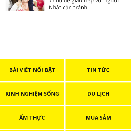
7 chủ đề giao tiếp với người
Nhật cần tránh
BÀI VIẾT NỔI BẬT
TIN TỨC
KINH NGHIỆM SỐNG
DU LỊCH
ẨM THỰC
MUA SẮM