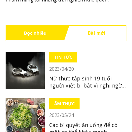
Đọc nhiều
Bài mới
TIN TỨC
2023/04/20
Nữ thực tập sinh 19 tuổi
người Việt bị bắt vì nghi ngờ
bỏ xác con mới sinh
ẨM THỰC
2023/05/24
Các bí quyết ăn uống để có
một cơ thể khỏe mạnh