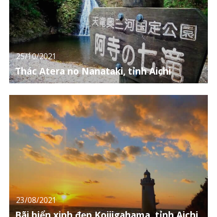
25/10/2021
Thác Atera no Nanataki, tỉnh Aichi
23/08/2021
Bãi biển xinh đẹp Koijigahama, tỉnh Aichi