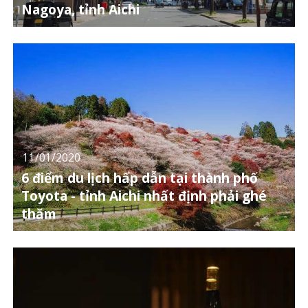
Nagoya, tỉnh Aichi
11/01/2020
6 điểm du lịch hấp dẫn tại thành phố
Toyota - tỉnh Aichi nhất định phải ghé
thăm