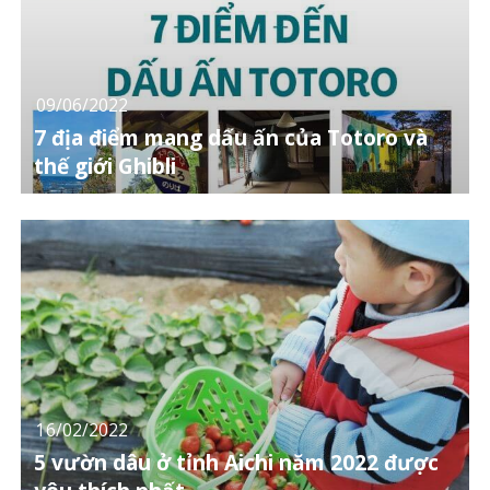
09/06/2022
7 địa điểm mang dấu ấn của Totoro và
thế giới Ghibli
16/02/2022
5 vườn dâu ở tỉnh Aichi năm 2022 được