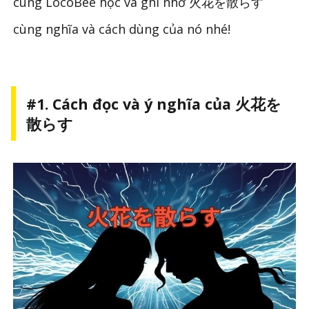
cùng LocoBee học và ghi nhớ
火花を散らす
cùng nghĩa và cách dùng của nó nhé!
#1. Cách đọc và ý nghĩa của
火花を
散らす