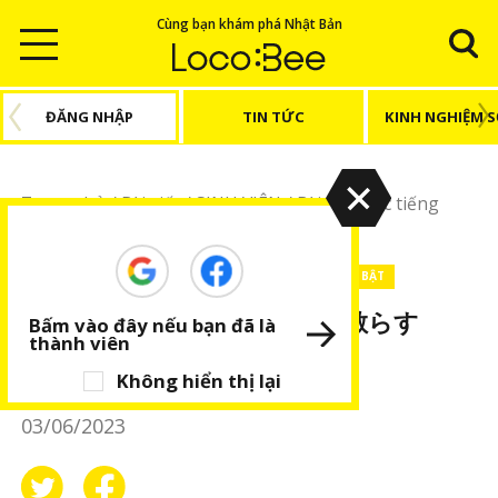
Cùng bạn khám phá Nhật Bản
ĐĂNG NHẬP
TIN TỨC
KINH NGHIỆM 
Trang chủ
/
Bài viết
/
SINH VIÊN
/
Bài viết Học tiếng
Nhật
/
Giao tiếp tiếng Nhật: 火花を散らす
SINH VIÊN
Bài viết Học tiếng Nhật
BÀI VIẾT NỔI BẬT
Giao tiếp tiếng Nhật: 火花を散らす
Bấm vào đây nếu bạn đã là
thành viên
Thanh Nga
Không hiển thị lại
03/06/2023