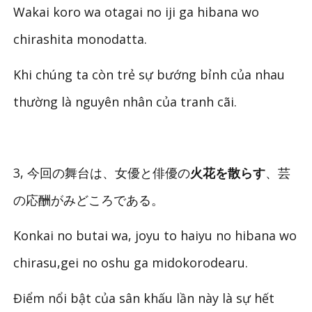
Wakai koro wa otagai no iji ga hibana wo
chirashita monodatta.
Khi chúng ta còn trẻ sự bướng bỉnh của nhau
thường là nguyên nhân của tranh cãi.
3, 今回の舞台は、女優と俳優の
火花を散らす
、芸
の応酬がみどころである。
Konkai no butai wa, joyu to haiyu no hibana wo
chirasu,gei no oshu ga midokorodearu.
Điểm nổi bật của sân khấu lần này là sự hết