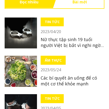
Đọc nhiều
Bài mới
TIN TỨC
2023/04/20
Nữ thực tập sinh 19 tuổi
người Việt bị bắt vì nghi ngờ
bỏ xác con mới sinh
ẨM THỰC
2023/05/24
Các bí quyết ăn uống để có
một cơ thể khỏe mạnh
TIN TỨC
2023/04/05