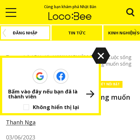
Cùng bạn khám phá Nhật Bản
ĐĂNG NHẬP
TIN TỨC
KINH NGHIỆM 
Trang chủ
/
Bài viết
/
KINH NGHIỆM SỐNG
/
Cuộc sống
Nhật Bản
/
Lí do nhiều phụ nữ Nhật không muốn sống
lâu hơn 100 tuổi
KINH NGHIỆM SỐNG
Cuộc sống Nhật Bản
BÀI VIẾT NỔI BẬT
Bấm vào đây nếu bạn đã là
Lí do nhiều phụ nữ Nhật không muốn
thành viên
sống lâu hơn 100 tuổi
Không hiển thị lại
Thanh Nga
03/06/2023