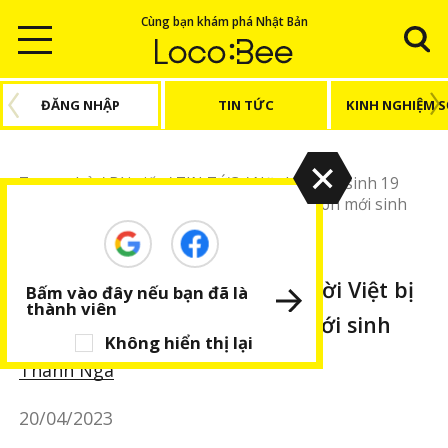
Cùng bạn khám phá Nhật Bản
ĐĂNG NHẬP
TIN TỨC
KINH NGHIỆM 
Trang chủ
/
Bài viết
/
TIN TỨC
/
Nữ thực tập sinh 19
tuổi người Việt bị bắt vì nghi ngờ bỏ xác con mới sinh
TIN TỨC
BÀI VIẾT NỔI BẬT
Nữ thực tập sinh 19 tuổi người Việt bị
Bấm vào đây nếu bạn đã là
thành viên
bắt vì nghi ngờ bỏ xác con mới sinh
Không hiển thị lại
Thanh Nga
20/04/2023