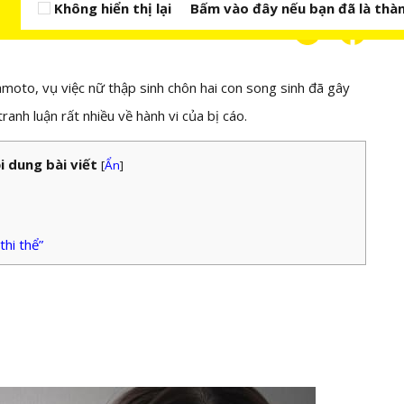
Không hiển thị lại
Bấm vào đây nếu bạn đã là thàn
mamoto, vụ việc nữ thập sinh chôn hai con song sinh đã gây
ranh luận rất nhiều về hành vi của bị cáo.
i dung bài viết
[
Ẩn
]
thi thể”