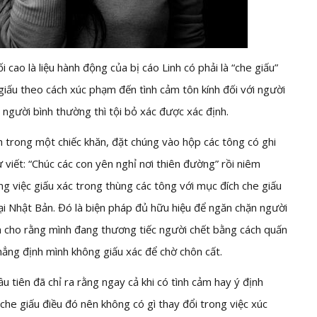
 cao là liệu hành động của bị cáo Linh có phải là “che giấu”
giấu theo cách xúc phạm đến tình cảm tôn kính đối với người
người bình thường thì tội bỏ xác được xác định.
h trong một chiếc khăn, đặt chúng vào hộp các tông có ghi
 viết: “Chúc các con yên nghỉ nơi thiên đường” rồi niêm
g việc giấu xác trong thùng các tông với mục đích che giấu
 tại Nhật Bản. Đó là biện pháp đủ hữu hiệu để ngăn chặn người
inh cho rằng mình đang thương tiếc người chết bằng cách quấn
khẳng định mình không giấu xác để chờ chôn cất.
tiên đã chỉ ra rằng ngay cả khi có tình cảm hay ý định
g che giấu điều đó nên không có gì thay đổi trong việc xúc