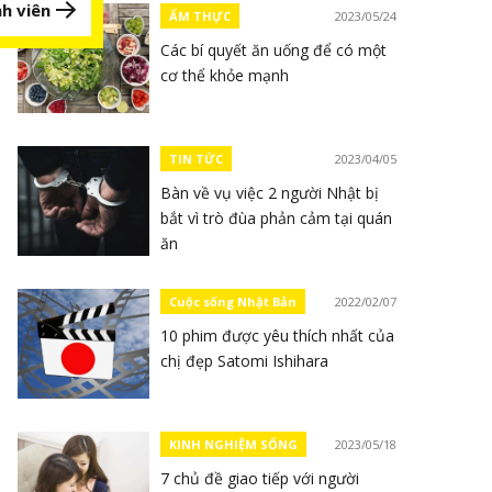
h viên
ẨM THỰC
2023/05/24
Các bí quyết ăn uống để có một
cơ thể khỏe mạnh
TIN TỨC
2023/04/05
Bàn về vụ việc 2 người Nhật bị
bắt vì trò đùa phản cảm tại quán
ăn
Cuộc sống Nhật Bản
2022/02/07
10 phim được yêu thích nhất của
chị đẹp Satomi Ishihara
KINH NGHIỆM SỐNG
2023/05/18
7 chủ đề giao tiếp với người