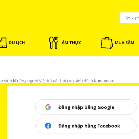
DU LỊCH
ẨM THỰC
MUA SẮM
ập sinh kĩ năng người Việt bỏ xác hai con sinh đôi ở Kumamoto
Đăng nhập bằng Google
ĩ năng người Việt bỏ xác hai con sinh
Đăng nhập bằng Facebook