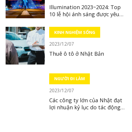
Illumination 2023~2024: Top
10 lễ hội ánh sáng được yêu
thích nhất Kansai
KINH NGHIỆM SỐNG
2023/12/07
Thuê ô tô ở Nhật Bản
NGƯỜI ĐI LÀM
2023/12/07
Các công ty lớn của Nhật đạt
lợi nhuận kỷ lục do tác động
của đồng yên yếu