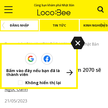
Cùng bạn khám phá Nhật Bản
ĐĂNG NHẬP
TIN TỨC
KINH NGHIỆM 
Trang chủ
/
Bài viết
/
TIN TỨC
/
10% dân số Nhật Bản
vào năm 2070 sẽ là người nước ngoài
TIN TỨC
BÀI VIẾT NỔI BẬT
10% dân số Nhật Bản vào năm 2070 sẽ
Bấm vào đây nếu bạn đã là
thành viên
là người nước ngoài
Không hiển thị lại
Ngọc Oanh
21/05/2023