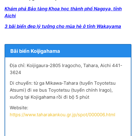
Khám phá Bảo tàng Khoa học thành phố Nagoya, tỉnh
Aichi
3 bãi biển đẹp lý tưởng cho mùa hè ở tỉnh Wakayama
Bãi biển Koijigahama
Địa chỉ: Koijigaura-2805 Iragocho, Tahara, Aichi 441-
3624
Di chuyển: từ ga Mikawa-Tahara (tuyến Toyotetsu
Atsumi) đi xe bus Toyotetsu (tuyến chính Irago),
xuống tại Kojigahama rồi đi bộ 5 phút
Website:
https://www.taharakankou.gr.jp/spot/000006.html