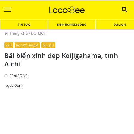
Menu
Sea
TIN TỨC
KINH NGHIỆM SỐNG
DU LỊCH
Trang chủ
/
DU LỊCH
Aichi
BÀI VIẾT NỔI BẬT
DU LỊCH
Bãi biển xinh đẹp Koijigahama, tỉnh
Aichi
23/08/2021
Ngọc Oanh