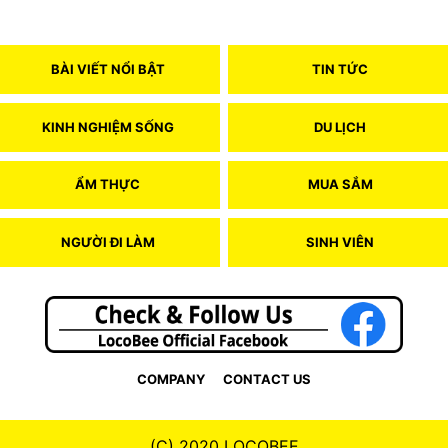
BÀI VIẾT NỔI BẬT
TIN TỨC
KINH NGHIỆM SỐNG
DU LỊCH
ẨM THỰC
MUA SẮM
NGƯỜI ĐI LÀM
SINH VIÊN
COMPANY
CONTACT US
(C) 2020 LOCOBEE