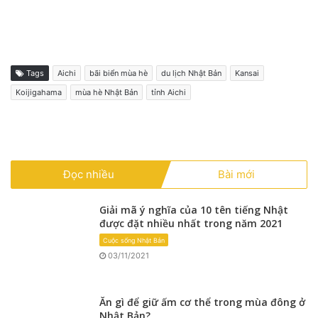
Tags
Aichi
bãi biển mùa hè
du lịch Nhật Bản
Kansai
Koijigahama
mùa hè Nhật Bản
tỉnh Aichi
Đọc nhiều
Bài mới
Giải mã ý nghĩa của 10 tên tiếng Nhật
được đặt nhiều nhất trong năm 2021
Cuộc sống Nhật Bản
03/11/2021
Ăn gì để giữ ấm cơ thể trong mùa đông ở
Nhật Bản?