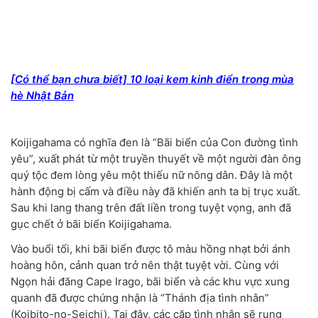
[Có thể bạn chưa biết] 10 loại kem kinh điển trong mùa
hè Nhật Bản
Koijigahama có nghĩa đen là “Bãi biển của Con đường tình
yêu”, xuất phát từ một truyền thuyết về một người đàn ông
quý tộc đem lòng yêu một thiếu nữ nông dân. Đây là một
hành động bị cấm và điều này đã khiến anh ta bị trục xuất.
Sau khi lang thang trên đất liền trong tuyệt vọng, anh đã
gục chết ở bãi biển Koijigahama.
Vào buổi tối, khi bãi biển được tô màu hồng nhạt bởi ánh
hoàng hôn, cảnh quan trở nên thật tuyệt vời. Cùng với
Ngọn hải đăng Cape Irago, bãi biển và các khu vực xung
quanh đã được chứng nhận là “Thánh địa tình nhân”
(Koibito-no-Seichi). Tại đây, các cặp tình nhân sẽ rung