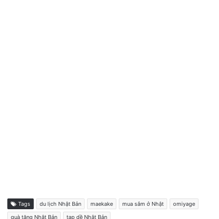
Tags
du lịch Nhật Bản
maekake
mua sắm ở Nhật
omiyage
quà tặng Nhật Bản
tạp dề Nhật Bản