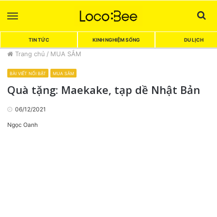
Menu
Sea
TIN TỨC
KINH NGHIỆM SỐNG
DU LỊCH
Trang chủ
/
MUA SẮM
BÀI VIẾT NỔI BẬT
MUA SẮM
Quà tặng: Maekake, tạp dề Nhật Bản
06/12/2021
Ngọc Oanh