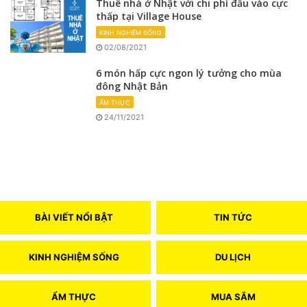
Thuê nhà ở Nhật với chi phí đầu vào cực
thấp tại Village House
KINH NGHIỆM SỐNG
02/08/2021
6 món hấp cực ngon lý tưởng cho mùa
đông Nhật Bản
ẨM THỰC
24/11/2021
BÀI VIẾT NỔI BẬT
TIN TỨC
KINH NGHIỆM SỐNG
DU LỊCH
ẨM THỰC
MUA SẮM