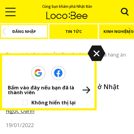
Cùng bạn khám phá Nhật Bản
ĐĂNG NHẬP
TIN TỨC
KINH NGHIỆM 
Trang chủ
/
Bài viết
/
ẨM THỰC
/
20 chuỗi nhà hàng ăn
nhanh ở Nhật Bản (kì 2)
ẨM THỰC
BÀI VIẾT NỔI BẬT
20 chuỗi nhà hàng ăn nhanh ở Nhật
Bấm vào đây nếu bạn đã là
thành viên
Bản (kì 2)
Không hiển thị lại
Ngọc Oanh
19/01/2022