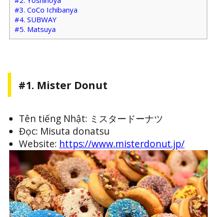
#2. Yoshinoya
#3. CoCo Ichibanya
#4. SUBWAY
#5. Matsuya
#1. Mister Donut
Tên tiếng Nhật: ミスタードーナツ
Đọc: Misuta donatsu
Website:
https://www.misterdonut.jp/