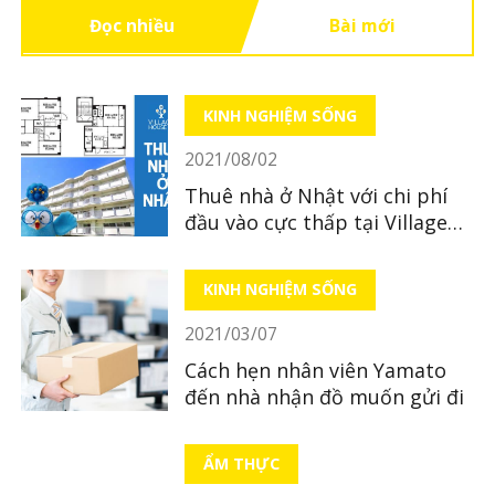
Đọc nhiều
Bài mới
KINH NGHIỆM SỐNG
2021/08/02
Thuê nhà ở Nhật với chi phí
đầu vào cực thấp tại Village
House
KINH NGHIỆM SỐNG
2021/03/07
Cách hẹn nhân viên Yamato
đến nhà nhận đồ muốn gửi đi
ẨM THỰC