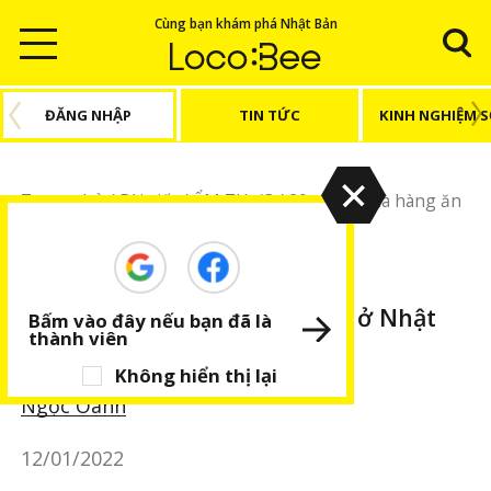
Cùng bạn khám phá Nhật Bản
ĐĂNG NHẬP
TIN TỨC
KINH NGHIỆM 
Trang chủ
/
Bài viết
/
ẨM THỰC
/
20 chuỗi nhà hàng ăn
nhanh ở Nhật Bản (kì 1)
ẨM THỰC
BÀI VIẾT NỔI BẬT
20 chuỗi nhà hàng ăn nhanh ở Nhật
Bấm vào đây nếu bạn đã là
thành viên
Bản (kì 1)
Không hiển thị lại
Ngọc Oanh
12/01/2022