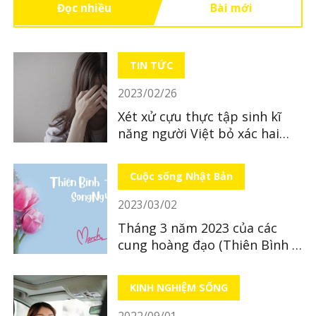
Đọc nhiều
Bài mới
TIN TỨC
2023/02/26
Xét xử cựu thực tập sinh kĩ
năng người Việt bỏ xác hai
con sinh đôi ở Kumamoto
Cuộc sống Nhật Bản
2023/03/02
Tháng 3 năm 2023 của các
cung hoàng đạo (Thiên Bình ~
Song Ngư)
KINH NGHIỆM SỐNG
2022/09/01