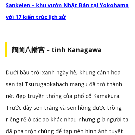
Sankeien – khu vườn Nhật Bản tại Yokohama
với 17 kiến trúc lịch sử
鶴岡八幡宮 – tỉnh Kanagawa
Dưới bầu trời xanh ngày hè, khung cảnh hoa
sen tại Tsurugaokahachimangu đã trở thành
nét đẹp truyền thống của phố cổ Kamakura.
Trước đây sen trằng và sen hồng được trồng
riêng rẽ ở các ao khác nhau nhưng giờ người ta
đã pha trộn chúng để tạp nên hình ảnh tuyệt