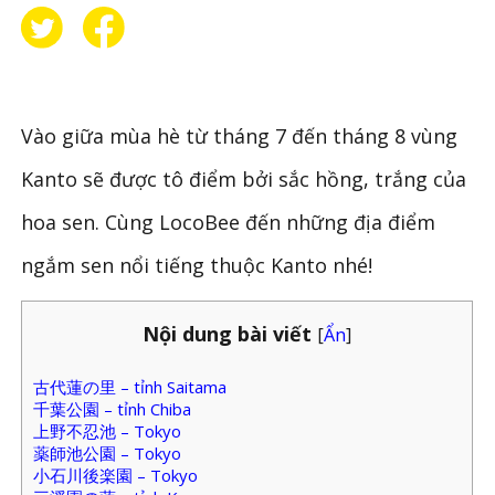
Vào giữa mùa hè từ tháng 7 đến tháng 8 vùng
Kanto sẽ được tô điểm bởi sắc hồng, trắng của
hoa sen. Cùng LocoBee đến những địa điểm
ngắm sen nổi tiếng thuộc Kanto nhé!
Nội dung bài viết
[
Ẩn
]
古代蓮の里 – tỉnh Saitama
千葉公園 – tỉnh Chiba
上野不忍池 – Tokyo
薬師池公園 – Tokyo
小石川後楽園 – Tokyo