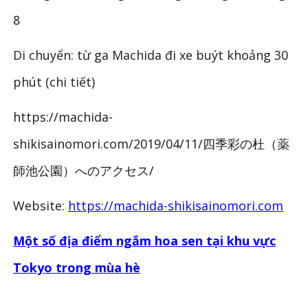
8
Di chuyển: từ ga Machida đi xe buýt khoảng 30
phút (chi tiết)
https://machida-
shikisainomori.com/2019/04/11/四季彩の杜（薬
師池公園）へのアクセス/
Website:
https://machida-shikisainomori.com
Một số địa điểm ngắm hoa sen tại khu vực
Tokyo trong mùa hè