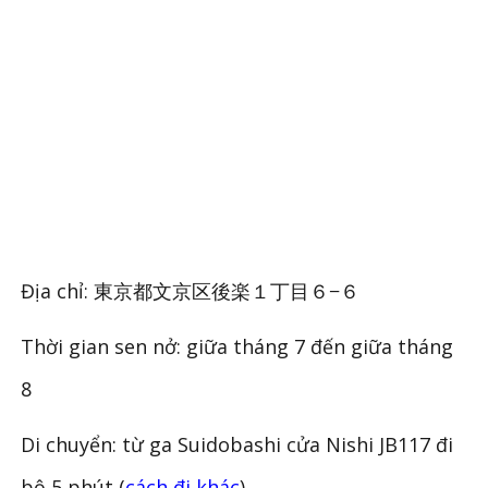
Địa chỉ: 東京都文京区後楽１丁目６−６
Thời gian sen nở: giữa tháng 7 đến giữa tháng
8
Di chuyển: từ ga Suidobashi cửa Nishi JB117 đi
bộ 5 phút (
cách đi khác
)