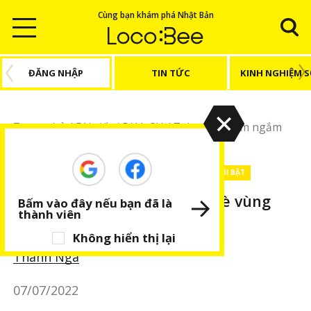
Cùng bạn khám phá Nhật Bản
ĐĂNG NHẬP
TIN TỨC
KINH NGHIỆM 
Trang chủ
/
Bài viết
/
DU LỊCH
/
Tokyo
/
7 điểm ngắm
hoa sen mùa hè vùng Kanto năm 2022
DU LỊCH
Tokyo
Địa điểm khác
BÀI VIẾT NỔI BẬT
7 điểm ngắm hoa sen mùa hè vùng
Bấm vào đây nếu bạn đã là
thành viên
Kanto năm 2022
Không hiển thị lại
Thanh Nga
07/07/2022