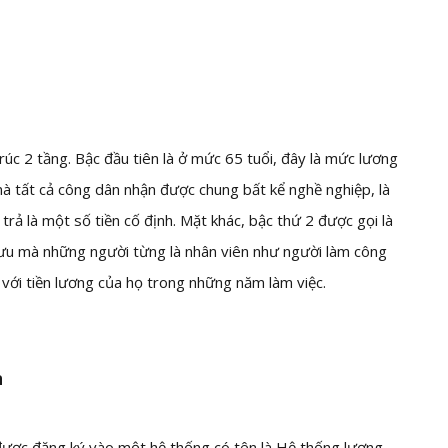
úc 2 tầng. Bậc đầu tiên là ở mức 65 tuổi, đây là mức lương
mà tất cả công dân nhận được chung bất kể nghề nghiệp, là
trả là một số tiền cố định. Mặt khác, bậc thứ 2 được gọi là
hưu mà những người từng là nhân viên như người làm công
với tiền lương của họ trong những năm làm việc.
n
 được đăng ký vào một hệ thống có tên là Hệ thống lương