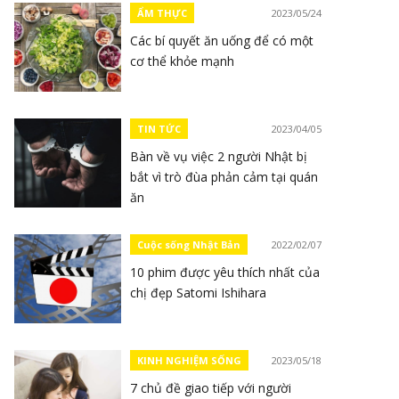
ẨM THỰC
2023/05/24
Các bí quyết ăn uống để có một
cơ thể khỏe mạnh
TIN TỨC
2023/04/05
Bàn về vụ việc 2 người Nhật bị
bắt vì trò đùa phản cảm tại quán
ăn
Cuộc sống Nhật Bản
2022/02/07
10 phim được yêu thích nhất của
chị đẹp Satomi Ishihara
KINH NGHIỆM SỐNG
2023/05/18
7 chủ đề giao tiếp với người