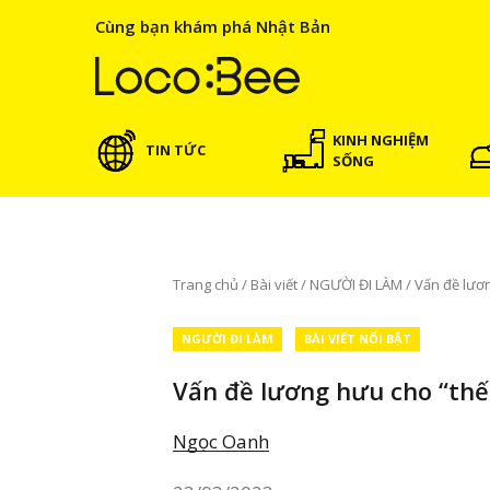
Cùng bạn khám phá Nhật Bản
KINH NGHIỆM
TIN TỨC
SỐNG
Trang chủ
/
Bài viết
/
NGƯỜI ĐI LÀM
/
Vấn đề lươn
NGƯỜI ĐI LÀM
BÀI VIẾT NỔI BẬT
Vấn đề lương hưu cho “thế 
Ngọc Oanh