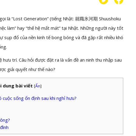
 gọi là “Lost Generation” (tiếng Nhật: 就職氷河期 Shuushoku
iệc làm” hay “thế hệ mất mát” tại Nhật. Những người này tốt
 sự sụp đổ của nền kinh tế bong bóng và đã gặp rất nhiều khó
ống.
 hưu trí. Câu hỏi được đặt ra là vấn đề an ninh thu nhập sau
ược giải quyết như thế nào?
i dung bài viết
[
Ẩn
]
có cuộc sống ổn định sau khi nghỉ hưu?
công?
 đình