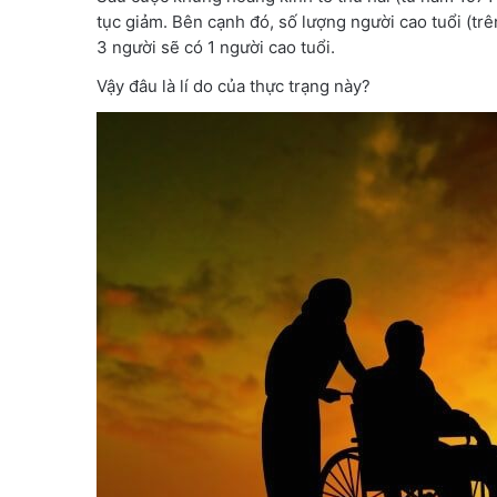
tục giảm. Bên cạnh đó, số lượng người cao tuổi (trê
3 người sẽ có 1 người cao tuổi.
Vậy đâu là lí do của thực trạng này?