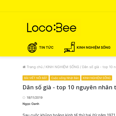
TIN TỨC
KINH NGHIỆM SỐNG
Trang chủ
/
KINH NGHIỆM SỐNG
/
Dân số già - top 10 
BÀI VIẾT NỔI BẬT
Cuộc sống Nhật Bản
KINH NGHIỆM SỐNG
Dân số già - top 10 nguyên nhân 
18/11/2019
Ngọc Oanh
Sau cuộc khủng hoảng kinh tế thứ hai (từ năm 1971 