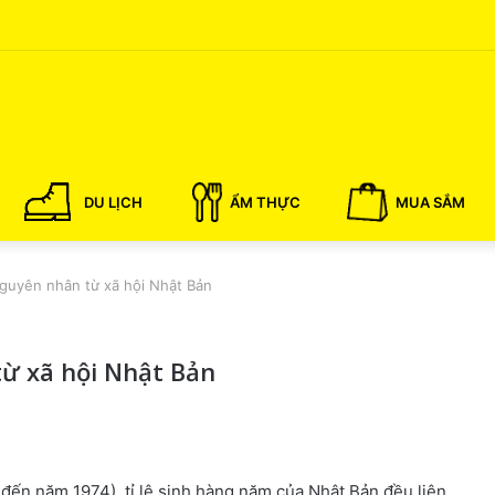
DU LỊCH
ẨM THỰC
MUA SẮM
nguyên nhân từ xã hội Nhật Bản
từ xã hội Nhật Bản
đến năm 1974), tỉ lệ sinh hàng năm của Nhật Bản đều liên