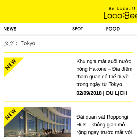
KINH NGHIỆM SỐNG
TIN TỨC
DU LỊCH
ẨM THỰC
タグ： Tokyo
Khu nghỉ mát suối nước
nóng Hakone – Địa điểm
tham quan có thể đi về
trong ngày từ Tokyo
02/09/2018
DU LỊCH
Đài quan sát Roppongi
Hills - không gian mở
rộng ngay trước mắt với