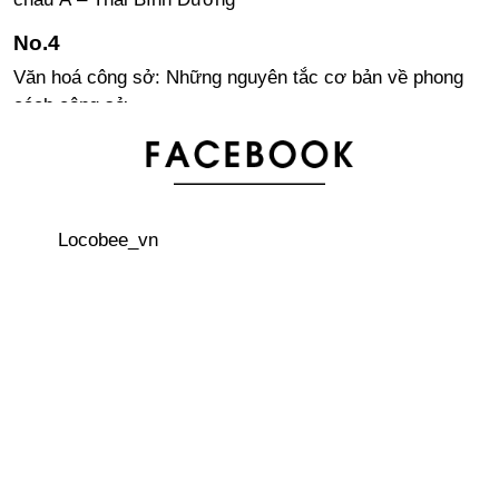
Văn hoá công sở: Những nguyên tắc cơ bản về phong
cách công sở
Văn hoá công sở - Cách trả lời điện thoại
Locobee_vn
Một số lưu ý khi nuôi thú cưng tại Nhật Bản
3 quán cà phê trên cây thú vị ở Nhật Bản
Visa lao động tại Nhật Bản cho người nước ngoài – Lời
khuyên dành cho sinh viên quốc tế