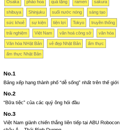
Osaka
pháo hoa
quà tặng
ramen
sakura
shibuya
Shinjuku
suối nước nóng
sáng tạo
sức khoẻ
sự kiện
tiện lợi
Tokyo
truyền thống
trải nghiệm
Việt Nam
văn hoá công sở
văn hóa
Văn hóa NHật Bản
vẻ đẹp Nhật Bản
ẩm thực
ẩm thực Nhật Bản
Bảng xếp hạng thành phố “dễ sống” nhất trên thế giới
“Bữa tiệc” của các quý ông hói đầu
Việt Nam giành chiến thắng liên tiếp tại ABU Robocon
châu Á – Thái Bình Dương