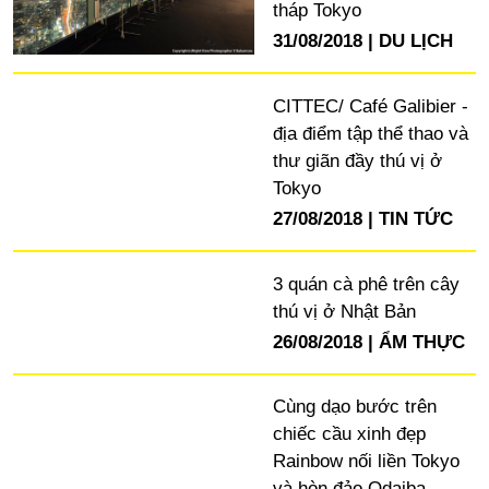
tháp Tokyo
31/08/2018
DU LỊCH
CITTEC/ Café Galibier -
địa điểm tập thể thao và
thư giãn đầy thú vị ở
Tokyo
27/08/2018
TIN TỨC
3 quán cà phê trên cây
thú vị ở Nhật Bản
26/08/2018
ẨM THỰC
Cùng dạo bước trên
chiếc cầu xinh đẹp
Rainbow nối liền Tokyo
và hòn đảo Odaiba