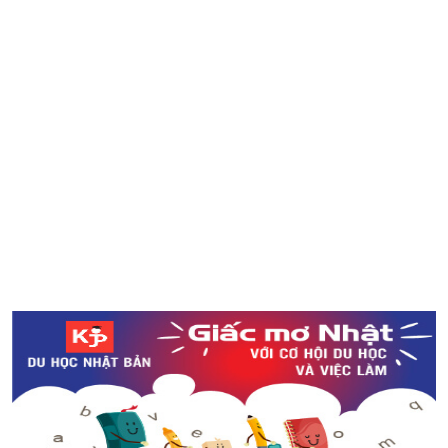
Máy thêu dạng nhỏ kết nối với điện thoại thông minh lần
đầu tiên xuất hiện trên thế giới
Ngắm nhìn ao nước Monet’s Pond đẹp như tranh vẽ ở
tỉnh Gifu