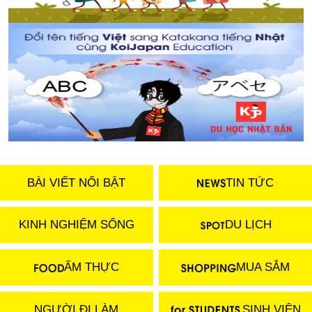
BÀI VIẾT NỔI BẬT
TIN TỨC
KINH NGHIỆM SỐNG
DU LỊCH
ẨM THỰC
MUA SẮM
NGƯỜI ĐI LÀM
SINH VIÊN