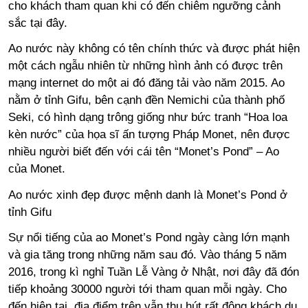
cho khách tham quan khi có đến chiêm ngưỡng cảnh
sắc tại đây.
Ao nước này không có tên chính thức và được phát hiện
một cách ngẫu nhiên từ những hình ảnh có được trên
mạng internet do một ai đó đăng tải vào năm 2015. Ao
nằm ở tỉnh Gifu, bên cạnh đền Nemichi của thành phố
Seki, có hình dạng trông giống như bức tranh “Hoa loa
kèn nước” của họa sĩ ấn tượng Pháp Monet, nên được
nhiều người biết đến với cái tên “Monet’s Pond” – Ao
của Monet.
Ao nước xinh đẹp được mệnh danh là Monet’s Pond ở
tỉnh Gifu
Sự nổi tiếng của ao Monet’s Pond ngày càng lớn mạnh
và gia tăng trong những năm sau đó. Vào tháng 5 năm
2016, trong kì nghỉ Tuần Lễ Vàng ở Nhật, nơi đây đã đón
tiếp khoảng 30000 người tới tham quan mỗi ngày. Cho
đến hiện tại, địa điểm trên vẫn thu hút rất đông khách du