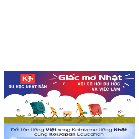
Thức lạ Kuchikamisake trong Your Name