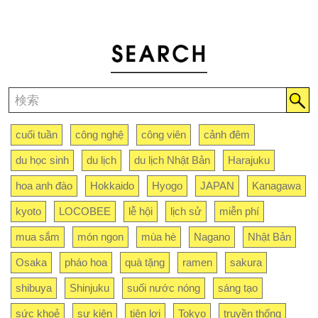
cuối tuần
công nghệ
công viên
cảnh đêm
du học sinh
du lịch
du lịch Nhật Bản
Harajuku
hoa anh đào
Hokkaido
Hyogo
JAPAN
Kanagawa
kyoto
LOCOBEE
lễ hội
lịch sử
miễn phí
mua sắm
món ngon
mùa hè
Nagano
Nhật Bản
Osaka
pháo hoa
quà tặng
ramen
sakura
shibuya
Shinjuku
suối nước nóng
sáng tạo
sức khoẻ
sự kiện
tiện lợi
Tokyo
truyền thống