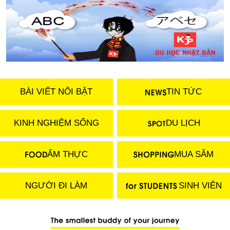
BÀI VIẾT NỔI BẬT
TIN TỨC
KINH NGHIỆM SỐNG
DU LỊCH
ẨM THỰC
MUA SẮM
NGƯỜI ĐI LÀM
SINH VIÊN