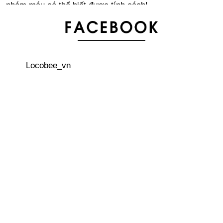
nhóm máu có thể biết được tính cách!
Bảng xếp hạng thành phố “dễ sống” nhất trên thế giới
Locobee_vn
Văn hoá công sở: Những nguyên tắc cơ bản về phong
cách công sở
3 quán cà phê trên cây thú vị ở Nhật Bản
Visa lao động tại Nhật Bản cho người nước ngoài – Lời
khuyên dành cho sinh viên quốc tế
Ngắm nhìn ao nước Monet’s Pond đẹp như tranh vẽ ở
tỉnh Gifu