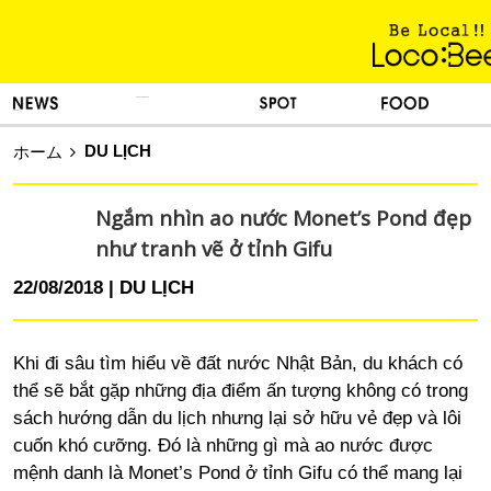
KINH NGHIỆM SỐNG
TIN TỨC
DU LỊCH
ẨM THỰC
DU LỊCH
ホーム
Ngắm nhìn ao nước Monet’s Pond đẹp
như tranh vẽ ở tỉnh Gifu
22/08/2018
DU LỊCH
Khi đi sâu tìm hiểu về đất nước Nhật Bản, du khách có
thể sẽ bắt gặp những địa điểm ấn tượng không có trong
sách hướng dẫn du lịch nhưng lại sở hữu vẻ đẹp và lôi
cuốn khó cưỡng. Đó là những gì mà ao nước được
mệnh danh là Monet’s Pond ở tỉnh Gifu có thể mang lại