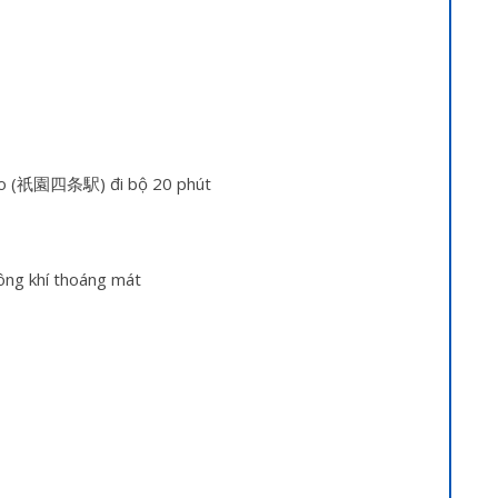
ijo (祇園四条駅) đi bộ 20 phút
ông khí thoáng mát