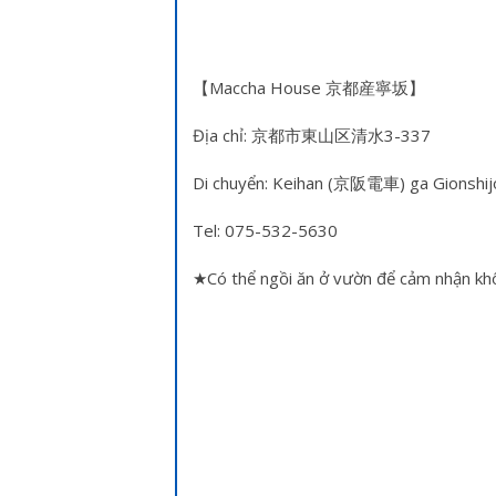
【Maccha House 京都産寧坂】
Địa chỉ: 京都市東山区清水3-337
Di chuyển: Keihan (京阪電車) ga Gionsh
Tel: 075-532-5630
★Có thể ngồi ăn ở vườn để cảm nhận kh