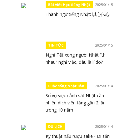
Bài viết Học tiếng Nhật
2025/01/15
Thành ngữ tiếng Nhật: 以心伝心
TIN TỨC
2025/01/15
Nghỉ Tết xong người Nhật “thi
nhau” nghỉ việc, đâu là lí do?
Cuộc sống Nhật Bản
2025/01/14
Số vụ việc cảnh sát Nhật cần
phiên dịch viên tăng gần 2 lần
trong 10 năm
DU LỊCH
2025/01/14
Kỹ thuật nấu rượu sake - Di sản