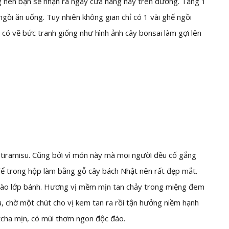
 nên bạn sẽ nhận ra ngay cửa hàng này trên đường. Tầng 1
 ngồi ăn uống. Tuy nhiên không gian chỉ có 1 vài ghế ngồi
có vẽ bức tranh giống như hình ảnh cây bonsai làm gợi lên
 tiramisu. Cũng bởi vì món này mà mọi người đều cố gắng
để trong hộp làm bằng gỗ cây bách Nhật nên rất đẹp mắt.
c vào lớp bánh. Hương vị mềm mịn tan chảy trong miệng đem
, chờ một chút cho vị kem tan ra rồi tận hưởng niềm hạnh
tcha mịn, có mùi thơm ngon độc đáo.