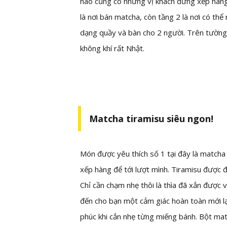
nào cũng có những vị khách đứng xếp hàng
là nơi bán matcha, còn tầng 2 là nơi có thể
dạng quầy và bàn cho 2 người. Trên tường 
không khí rất Nhật.
Matcha tiramisu siêu ngon!
Món được yêu thích số 1 tại đây là matcha
xếp hàng để tới lượt mình. Tiramisu được 
Chỉ cần chạm nhẹ thôi là thìa đã xắn đượ
đến cho bạn một cảm giác hoàn toàn mới lạ
phúc khi cắn nhẹ từng miếng bánh. Bột ma