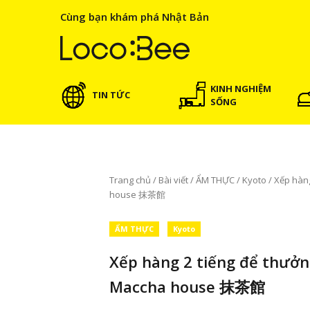
Cùng bạn khám phá Nhật Bản
KINH NGHIỆM
TIN TỨC
SỐNG
Trang chủ
/
Bài viết
/
ẨM THỰC
/
Kyoto
/
Xếp hàng
house 抹茶館
ẨM THỰC
Kyoto
Xếp hàng 2 tiếng để thưởn
Maccha house 抹茶館