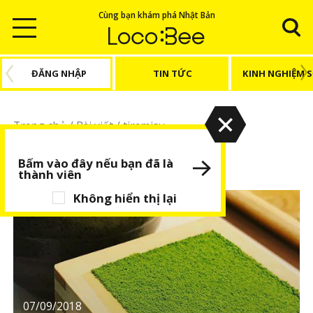
Cùng bạn khám phá Nhật Bản
ĐĂNG NHẬP
TIN TỨC
KINH NGHIỆM 
Trang chủ
/
Bài viết
/
tiramisu
tiramisu
Bấm vào đây nếu bạn đã là
thành viên
Không hiển thị lại
07/09/2018