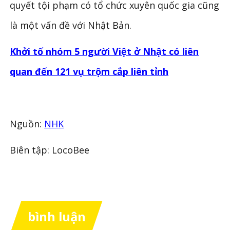
quyết tội phạm có tổ chức xuyên quốc gia cũng
là một vấn đề với Nhật Bản.
Khởi tố nhóm 5 người Việt ở Nhật có liên
quan đến 121 vụ trộm cắp liên tỉnh
Nguồn:
NHK
Biên tập: LocoBee
bình luận