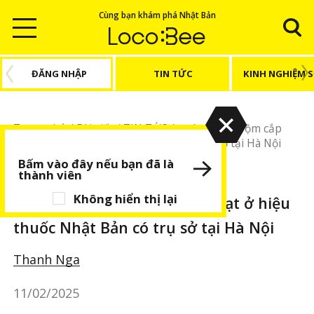
Cùng bạn khám phá Nhật Bản
ĐĂNG NHẬP
TIN TỨC
KINH NGHIỆM 
Trang chủ
/
Bài viết
/
TIN TỨC
/
Đường dây trộm cắp
hàng loạt ở hiệu thuốc Nhật Bản có trụ sở tại Hà Nội
Bấm vào đây nếu bạn đã là
thành viên
TIN TỨC
BÀI VIẾT NỔI BẬT
Không hiển thị lại
Đường dây trộm cắp hàng loạt ở hiệu
thuốc Nhật Bản có trụ sở tại Hà Nội
Thanh Nga
11/02/2025