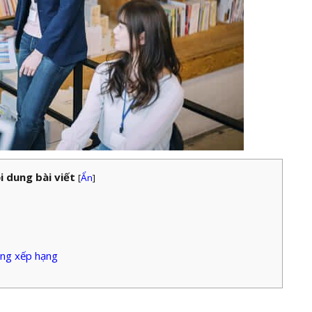
i dung bài viết
[
Ẩn
]
ảng xếp hạng