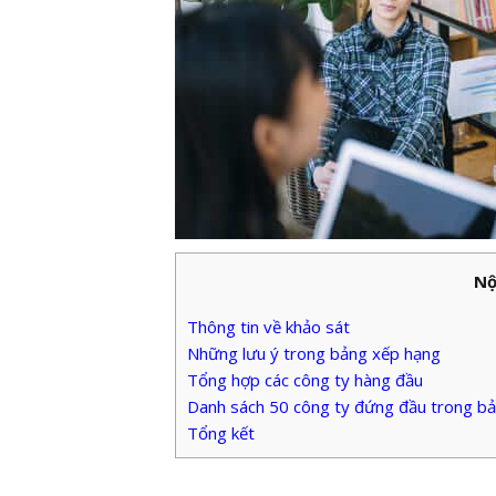
Nộ
Thông tin về khảo sát
Những lưu ý trong bảng xếp hạng
Tổng hợp các công ty hàng đầu
Danh sách 50 công ty đứng đầu trong b
Tổng kết