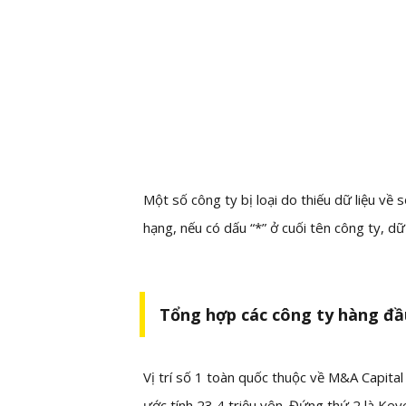
Một số công ty bị loại do thiếu dữ liệu về
hạng, nếu có dấu “*” ở cuối tên công ty, dữ
Tổng hợp các công ty hàng đầ
Vị trí số 1 toàn quốc thuộc về M&A Capital
ước tính 23,4 triệu yên. Đứng thứ 2 là Ke