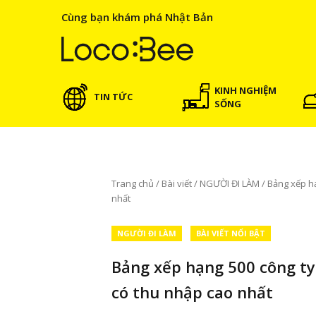
Cùng bạn khám phá Nhật Bản
KINH NGHIỆM
TIN TỨC
SỐNG
Trang chủ
/
Bài viết
/
NGƯỜI ĐI LÀM
/
Bảng xếp hạ
nhất
NGƯỜI ĐI LÀM
BÀI VIẾT NỔI BẬT
Bảng xếp hạng 500 công ty
có thu nhập cao nhất