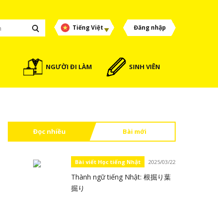
Tiếng Việt
Đăng nhập
NGƯỜI ĐI LÀM
SINH VIÊN
Đọc nhiều
Bài mới
Bài viết Học tiếng Nhật
2025/03/22
Thành ngữ tiếng Nhật: 根掘り葉
掘り