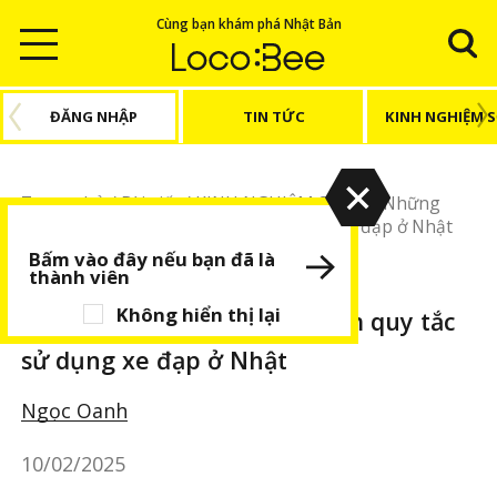
Cùng bạn khám phá Nhật Bản
ĐĂNG NHẬP
TIN TỨC
KINH NGHIỆM 
Trang chủ
/
Bài viết
/
KINH NGHIỆM SỐNG
/
Những
mức phạt khi vi phạm quy tắc sử dụng xe đạp ở Nhật
Bấm vào đây nếu bạn đã là
thành viên
KINH NGHIỆM SỐNG
BÀI VIẾT NỔI BẬT
Không hiển thị lại
Những mức phạt khi vi phạm quy tắc
sử dụng xe đạp ở Nhật
Ngọc Oanh
10/02/2025