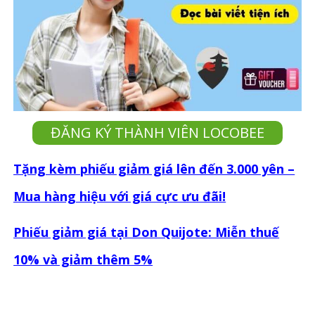
ĐĂNG KÝ THÀNH VIÊN LOCOBEE
Tặng kèm phiếu giảm giá lên đến 3.000 yên –
Mua hàng hiệu với giá cực ưu đãi!
Phiếu giảm giá tại Don Quijote: Miễn thuế
10% và giảm thêm 5%