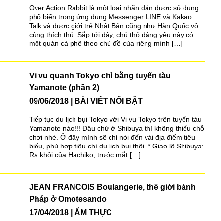
Over Action Rabbit là một loại nhãn dán được sử dụng
phổ biến trong ứng dụng Messenger LINE và Kakao
Talk và được giới trẻ Nhật Bản cũng như Hàn Quốc vô
cùng thích thú. Sắp tới đây, chú thỏ đáng yêu này có
một quán cà phê theo chủ đề của riêng mình […]
Vi vu quanh Tokyo chỉ bằng tuyến tàu
Yamanote (phần 2)
09/06/2018
BÀI VIẾT NỔI BẬT
Tiếp tục du lịch bụi Tokyo với Vi vu Tokyo trên tuyến tàu
Yamanote nào!!! Đâu chứ ở Shibuya thì không thiếu chỗ
chơi nhé. Ở đây mình sẽ chỉ nói đến vài địa điểm tiêu
biểu, phù hợp tiêu chí du lịch bụi thôi. * Giao lộ Shibuya:
Ra khỏi của Hachiko, trước mắt […]
JEAN FRANCOIS Boulangerie, thế giới bánh
Pháp ở Omotesando
17/04/2018
ẨM THỰC