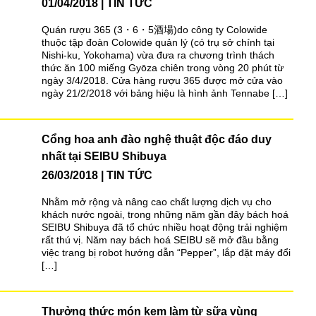
01/04/2018
TIN TỨC
Quán rượu 365 (3・6・5酒場)do công ty Colowide
thuộc tập đoàn Colowide quản lý (có trụ sở chính tại
Nishi-ku, Yokohama) vừa đưa ra chương trình thách
thức ăn 100 miếng Gyōza chiên trong vòng 20 phút từ
ngày 3/4/2018. Cửa hàng rượu 365 được mở cửa vào
ngày 21/2/2018 với bảng hiệu là hình ảnh Tennabe […]
Cổng hoa anh đào nghệ thuật độc đáo duy
nhất tại SEIBU Shibuya
26/03/2018
TIN TỨC
Nhằm mở rộng và nâng cao chất lượng dịch vụ cho
khách nước ngoài, trong những năm gần đây bách hoá
SEIBU Shibuya đã tổ chức nhiều hoạt động trải nghiệm
rất thú vị. Năm nay bách hoá SEIBU sẽ mở đầu bằng
việc trang bị robot hướng dẫn “Pepper”, lắp đặt máy đổi
[…]
Thưởng thức món kem làm từ sữa vùng