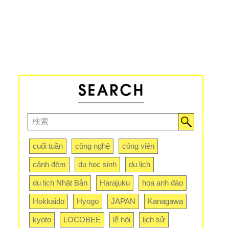
cuối tuần
công nghệ
công viên
cảnh đêm
du học sinh
du lịch
du lịch Nhật Bản
Harajuku
hoa anh đào
Hokkaido
Hyogo
JAPAN
Kanagawa
kyoto
LOCOBEE
lễ hội
lịch sử