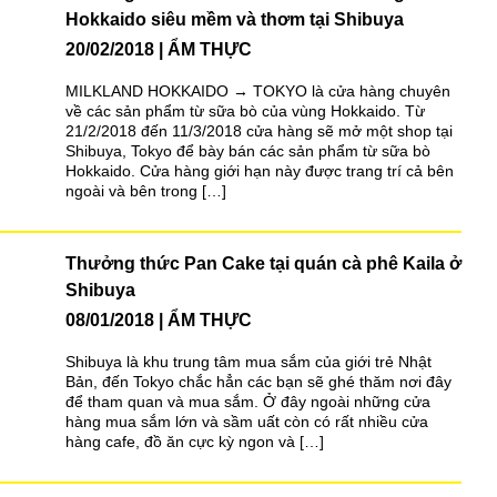
Hokkaido siêu mềm và thơm tại Shibuya
20/02/2018
ẨM THỰC
MILKLAND HOKKAIDO → TOKYO là cửa hàng chuyên
về các sản phẩm từ sữa bò của vùng Hokkaido. Từ
21/2/2018 đến 11/3/2018 cửa hàng sẽ mở một shop tại
Shibuya, Tokyo để bày bán các sản phẩm từ sữa bò
Hokkaido. Cửa hàng giới hạn này được trang trí cả bên
ngoài và bên trong […]
Thưởng thức Pan Cake tại quán cà phê Kaila ở
Shibuya
08/01/2018
ẨM THỰC
Shibuya là khu trung tâm mua sắm của giới trẻ Nhật
Bản, đến Tokyo chắc hẳn các bạn sẽ ghé thăm nơi đây
để tham quan và mua sắm. Ở đây ngoài những cửa
hàng mua sắm lớn và sầm uất còn có rất nhiều cửa
hàng cafe, đồ ăn cực kỳ ngon và […]