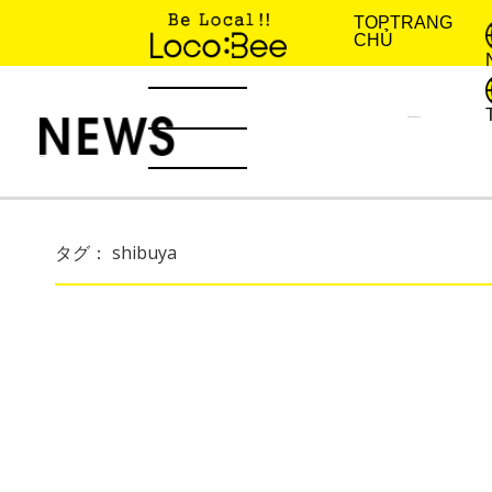
TOP
TRANG
CHỦ
KINH NGHIỆM SỐNG
TIN TỨC
タグ： shibuya