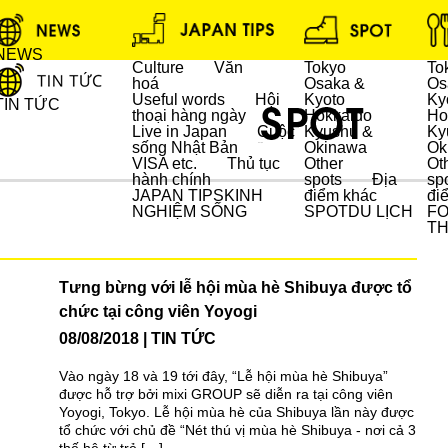
NEWS
Culture
Văn
Tokyo
To
hoá
Osaka &
Os
Useful words
Hội
Kyoto
Ky
TIN TỨC
thoại hàng ngày
Hokkaido
Ho
Live in Japan
Cuộc
Kyushu &
Ky
sống Nhật Bản
Okinawa
Ok
DU LỊCH
VISA etc.
Thủ tục
Other
Ot
hành chính
spots
Địa
sp
JAPAN TIPS
KINH
điểm khác
đi
NGHIỆM SỐNG
SPOT
DU LỊCH
F
T
Tưng bừng với lễ hội mùa hè Shibuya được tổ
chức tại công viên Yoyogi
08/08/2018
TIN TỨC
Vào ngày 18 và 19 tới đây, “Lễ hội mùa hè Shibuya”
được hỗ trợ bởi mixi GROUP sẽ diễn ra tại công viên
Yoyogi, Tokyo. Lễ hội mùa hè của Shibuya lần này được
tổ chức với chủ đề “Nét thú vị mùa hè Shibuya - nơi cả 3
thế hệ từ trẻ […]