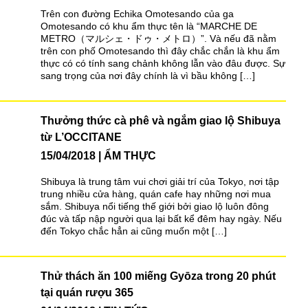
Trên con đường Echika Omotesando của ga
Omotesando có khu ẩm thực tên là “MARCHE DE
METRO（マルシェ・ドゥ・メトロ）”. Và nếu đã nằm
trên con phố Omotesando thì đây chắc chắn là khu ẩm
thực có có tính sang chảnh không lẫn vào đâu được. Sự
sang trọng của nơi đây chính là vì bầu không […]
Thưởng thức cà phê và ngắm giao lộ Shibuya
từ L’OCCITANE
15/04/2018
ẨM THỰC
Shibuya là trung tâm vui chơi giải trí của Tokyo, nơi tập
trung nhiều cửa hàng, quán cafe hay những nơi mua
sắm. Shibuya nổi tiếng thế giới bởi giao lộ luôn đông
đúc và tấp nập người qua lại bất kể đêm hay ngày. Nếu
đến Tokyo chắc hẳn ai cũng muốn một […]
Thử thách ăn 100 miếng Gyōza trong 20 phút
tại quán rượu 365