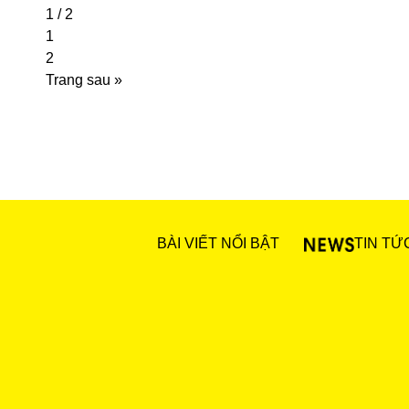
1 / 2
1
2
Trang sau »
BÀI VIẾT NỔI BẬT
TIN TỨ