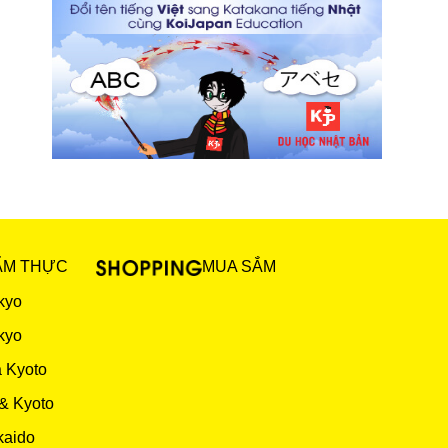
ẨM THỰC
MUA SẮM
kyo
kyo
 Kyoto
& Kyoto
kaido