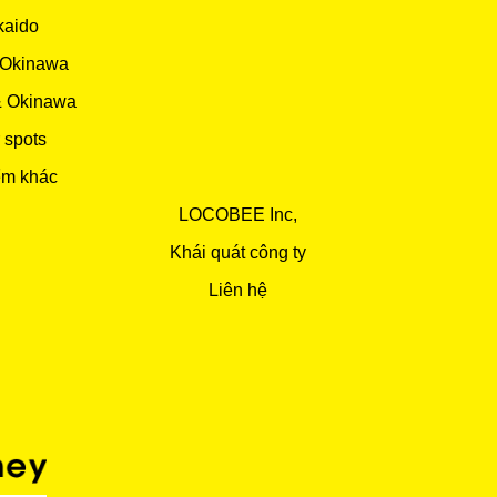
kaido
 Okinawa
& Okinawa
 spots
ểm khác
LOCOBEE Inc,
Khái quát công ty
Liên hệ