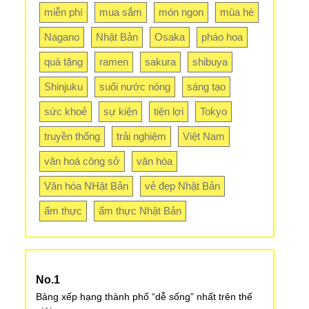
miễn phí
mua sắm
món ngon
mùa hè
Nagano
Nhật Bản
Osaka
pháo hoa
quà tặng
ramen
sakura
shibuya
Shinjuku
suối nước nóng
sáng tạo
sức khoẻ
sự kiện
tiện lợi
Tokyo
truyền thống
trải nghiệm
Việt Nam
văn hoá công sở
văn hóa
Văn hóa NHật Bản
vẻ đẹp Nhật Bản
ẩm thực
ẩm thực Nhật Bản
Bảng xếp hạng thành phố “dễ sống” nhất trên thế