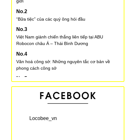
giới
“Bữa tiệc” của các quý ông hói đầu
Việt Nam giành chiến thắng liên tiếp tại ABU
Robocon châu Á – Thái Bình Dương
Văn hoá công sở: Những nguyên tắc cơ bản về
phong cách công sở
Văn hoá công sở - Cách trả lời điện thoại
Một số lưu ý khi nuôi thú cưng tại Nhật Bản
Locobee_vn
3 quán cà phê trên cây thú vị ở Nhật Bản