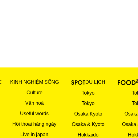
C
KINH NGHIỆM SỐNG
DU LỊCH
Culture
Tokyo
To
Văn hoá
Tokyo
To
Useful words
Osaka Kyoto
Osaka
Hội thoại hàng ngày
Osaka & Kyoto
Osaka 
Live in japan
Hokkaido
Hok