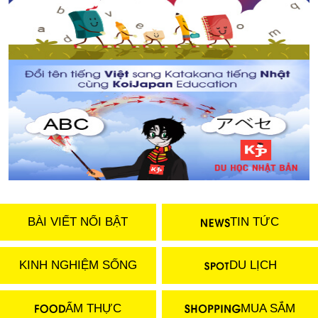
BÀI VIẾT NỔI BẬT
TIN TỨC
KINH NGHIỆM SỐNG
DU LỊCH
ẨM THỰC
MUA SẮM