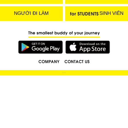
NGƯỜI ĐI LÀM
SINH VIÊN
(C) 2018 LOCOBEE