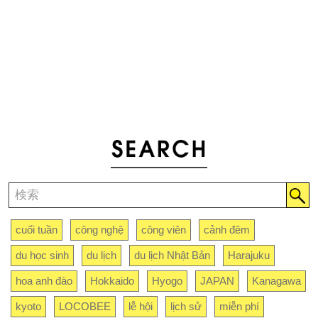
cuối tuần
công nghệ
công viên
cảnh đêm
du học sinh
du lịch
du lịch Nhật Bản
Harajuku
hoa anh đào
Hokkaido
Hyogo
JAPAN
Kanagawa
kyoto
LOCOBEE
lễ hội
lịch sử
miễn phí