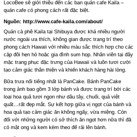
LocoBee sẽ giới thiệu đến các bạn quán cafe Kaila –
quán cafe có phong cách rất đặc biệt.
Nguồn: http://www.cafe-kaila.com/about/
Quán cà phê Kaila tại Shibuya được khá nhiều người
nước ngoài ưa thích, không gian được trang trí theo
phong cách Hawaii với nhiều màu sắc thích hợp cho các
cặp đôi hẹn hò hoặc gia đình sum họp. Nhân viên tại đây
mặc trang phục đặc trưng của Hawaii và luôn tươi cười
tạo cảm giác thân thiện và khiến khách hàng hài lòng.
Bữa trưa nổi tiếng nhất là PanCake. Bánh PanCake
trong ảnh bao gồm 3 lớp bánh và được trang trí bới các
loại hoa quả tươi ngon như dâu tây, chuối, quả việt
quất…rất đẹp mắt. Sự kết hợp giữa vị ngọt của bánh và
hoa quả tạo cảm giác ăn không ngấy, vừa miệng. Còn
đối với những người có sở thích ăn ngọt hơn nữa thì đã
có mật ong và kem kèm theo để rải lên bánh.