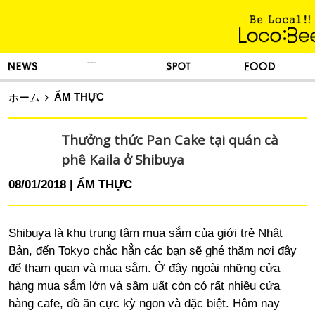
KINH NGHIỆM SỐNG
TIN TỨC
DU LỊCH
ẨM THỰC
ẨM THỰC
ホーム
Thưởng thức Pan Cake tại quán cà
phê Kaila ở Shibuya
08/01/2018
ẨM THỰC
Shibuya là khu trung tâm mua sắm của giới trẻ Nhật
Bản, đến Tokyo chắc hẳn các bạn sẽ ghé thăm nơi đây
để tham quan và mua sắm. Ở đây ngoài những cửa
hàng mua sắm lớn và sầm uất còn có rất nhiều cửa
hàng cafe, đồ ăn cực kỳ ngon và đặc biệt. Hôm nay