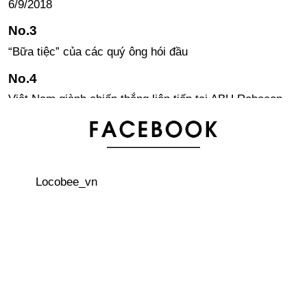
6/9/2018
“Bữa tiệc” của các quý ông hói đầu
Việt Nam giành chiến thắng liên tiếp tại ABU Robocon
châu Á – Thái Bình Dương
Một số lưu ý khi nuôi thú cưng tại Nhật Bản
Locobee_vn
Làm mì ramen đơn giản tại nhà
Bãi đậu xe nổi trên biển hiếm thấy trên thế giới
3 quán cà phê trên cây thú vị ở Nhật Bản