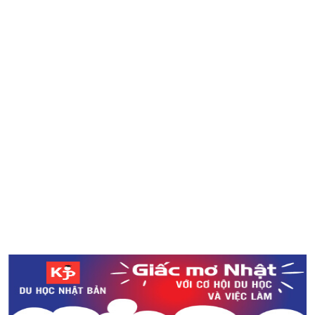
Thức lạ Kuchikamisake trong Your Name
Nguyên liệu nào thay thế cho ống hút nhựa hiện nay?