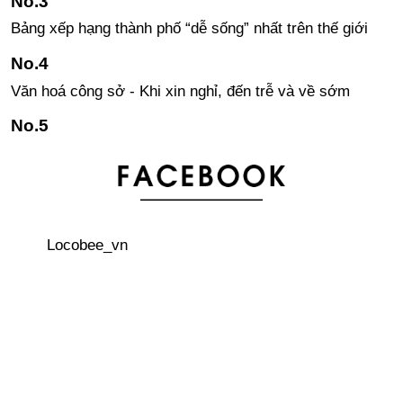
Bảng xếp hạng thành phố “dễ sống” nhất trên thế giới
Văn hoá công sở - Khi xin nghỉ, đến trễ và về sớm
Kanji - khó khăn hóa lợi thế! Tại sao nên học Kanji?
3 thủ tục quan trọng phải làm đầu tiên khi đến Nhật Bản
Locobee_vn
Áo khoác Sukajan – phong cách đường phố của giới trẻ
Nhật
Văn hoá công sở - Cách trả lời điện thoại