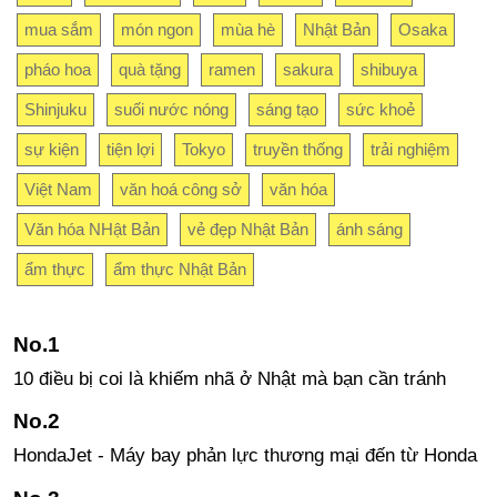
mua sắm
món ngon
mùa hè
Nhật Bản
Osaka
pháo hoa
quà tặng
ramen
sakura
shibuya
Shinjuku
suối nước nóng
sáng tạo
sức khoẻ
sự kiện
tiện lợi
Tokyo
truyền thống
trải nghiệm
Việt Nam
văn hoá công sở
văn hóa
Văn hóa NHật Bản
vẻ đẹp Nhật Bản
ánh sáng
ẩm thực
ẩm thực Nhật Bản
10 điều bị coi là khiếm nhã ở Nhật mà bạn cần tránh
HondaJet - Máy bay phản lực thương mại đến từ Honda