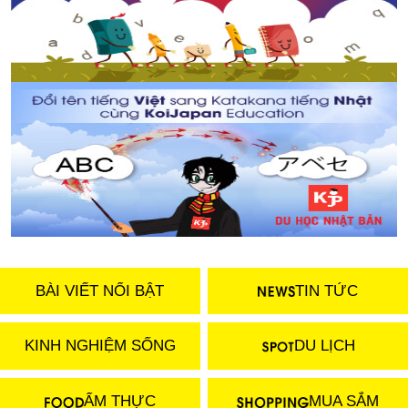
BÀI VIẾT NỔI BẬT
TIN TỨC
KINH NGHIỆM SỐNG
DU LỊCH
ẨM THỰC
MUA SẮM