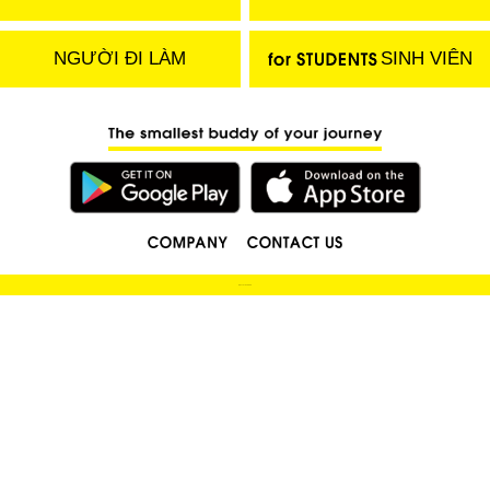
NGƯỜI ĐI LÀM
SINH VIÊN
(C) 2018 LOCOBEE