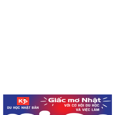
6 quy tắc cần biết khi đến quán bar ở Nhật
Ngắm nhìn ao nước Monet’s Pond đẹp như tranh vẽ ở
tỉnh Gifu