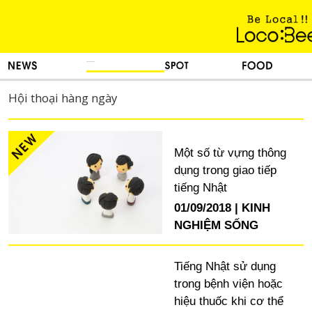
KINH NGHIỆM SỐNG
TIN TỨC
DU LỊCH
ẨM THỰC
Hội thoại hàng ngày
Một số từ vựng thông
dụng trong giao tiếp
tiếng Nhật
01/09/2018
KINH
NGHIỆM SỐNG
Tiếng Nhật sử dụng
trong bệnh viện hoặc
hiệu thuốc khi cơ thể