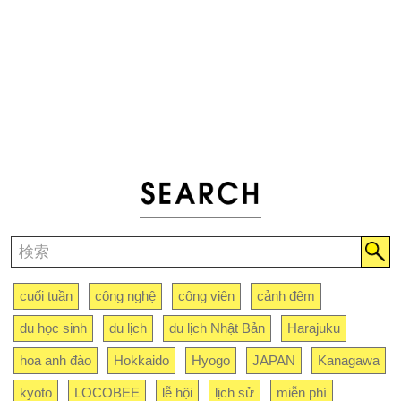
cuối tuần
công nghệ
công viên
cảnh đêm
du học sinh
du lịch
du lịch Nhật Bản
Harajuku
hoa anh đào
Hokkaido
Hyogo
JAPAN
Kanagawa
kyoto
LOCOBEE
lễ hội
lịch sử
miễn phí