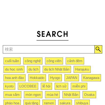
cuối tuần
công nghệ
công viên
cảnh đêm
du học sinh
du lịch
du lịch Nhật Bản
Harajuku
hoa anh đào
Hokkaido
Hyogo
JAPAN
Kanagawa
kyoto
LOCOBEE
lễ hội
lịch sử
miễn phí
mua sắm
món ngon
mùa hè
Nhật Bản
Osaka
pháo hoa
quà tặng
ramen
sakura
shibuya