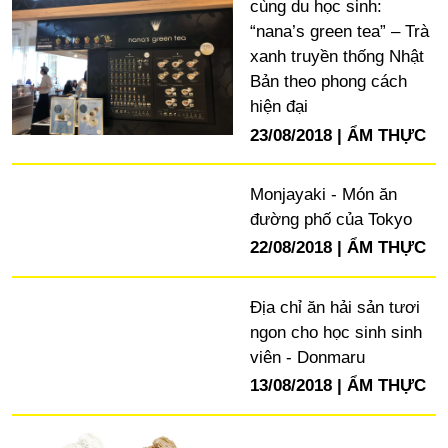
cùng du học sinh:
“nana’s green tea” – Trà
xanh truyền thống Nhật
Bản theo phong cách
hiện đại
23/08/2018
ẨM THỰC
Monjayaki - Món ăn
đường phố của Tokyo
22/08/2018
ẨM THỰC
Địa chỉ ăn hải sản tươi
ngon cho học sinh sinh
viên - Donmaru
13/08/2018
ẨM THỰC