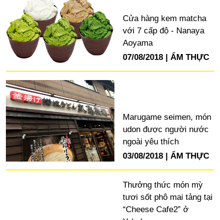
Cửa hàng kem matcha
với 7 cấp độ - Nanaya
Aoyama
07/08/2018
ẨM THỰC
Marugame seimen, món
udon được người nước
ngoài yêu thích
03/08/2018
ẨM THỰC
Thưởng thức món mỳ
tươi sốt phô mai tảng tại
“Cheese Cafe2” ở