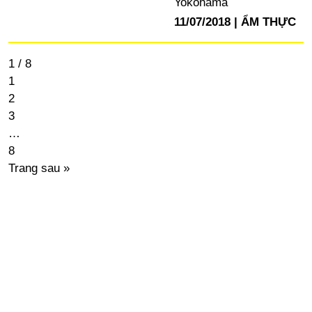
Yokohama
11/07/2018
ẨM THỰC
1 / 8
1
2
3
…
8
Trang sau »