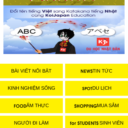
BÀI VIẾT NỔI BẬT
TIN TỨC
KINH NGHIỆM SỐNG
DU LỊCH
ẨM THỰC
MUA SẮM
NGƯỜI ĐI LÀM
SINH VIÊN