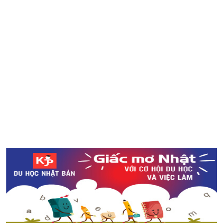
Ngắm nhìn ao nước Monet’s Pond đẹp như tranh vẽ ở
tỉnh Gifu