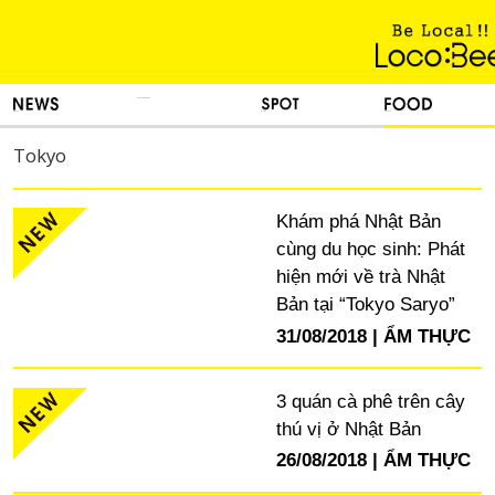
KINH NGHIỆM SỐNG
TIN TỨC
DU LỊCH
ẨM THỰC
Tokyo
Khám phá Nhật Bản
cùng du học sinh: Phát
hiện mới về trà Nhật
Bản tại “Tokyo Saryo”
31/08/2018
ẨM THỰC
3 quán cà phê trên cây
thú vị ở Nhật Bản
26/08/2018
ẨM THỰC