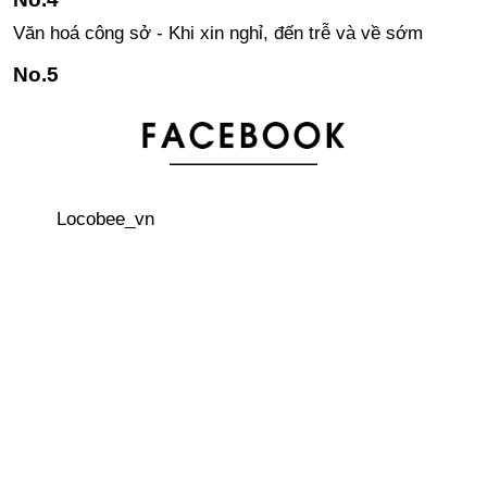
Văn hoá công sở - Khi xin nghỉ, đến trễ và về sớm
Kanji - khó khăn hóa lợi thế! Tại sao nên học Kanji?
3 thủ tục quan trọng phải làm đầu tiên khi đến Nhật Bản
Locobee_vn
Áo khoác Sukajan – phong cách đường phố của giới trẻ
Nhật
Văn hoá công sở - Cách trả lời điện thoại
6 quy tắc cần biết khi đến quán bar ở Nhật