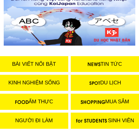
BÀI VIẾT NỔI BẬT
TIN TỨC
KINH NGHIỆM SỐNG
DU LỊCH
ẨM THỰC
MUA SẮM
NGƯỜI ĐI LÀM
SINH VIÊN