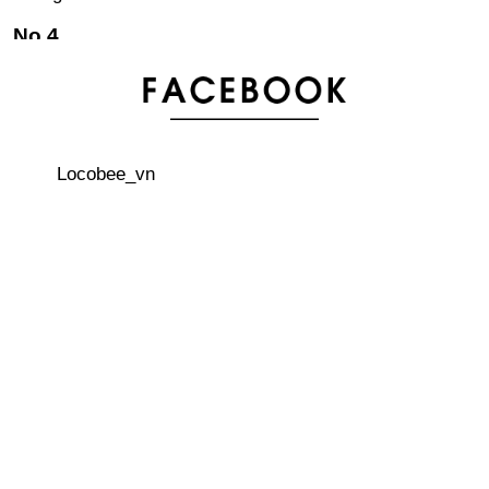
Làm mì ramen đơn giản tại nhà
Một số lưu ý khi nuôi thú cưng tại Nhật Bản
Locobee_vn
“Bữa tiệc” của các quý ông hói đầu
Việt Nam giành chiến thắng liên tiếp tại ABU Robocon
châu Á – Thái Bình Dương
3 quán cà phê trên cây thú vị ở Nhật Bản
Bãi đậu xe nổi trên biển hiếm thấy trên thế giới