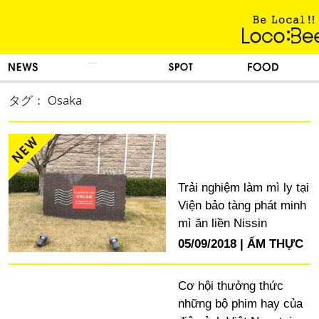
KINH NGHIỆM SỐNG
TIN TỨC
DU LỊCH
ẨM THỰC
タグ： Osaka
Trải nghiệm làm mì ly tại
Viện bảo tàng phát minh
mì ăn liền Nissin
05/09/2018
ẨM THỰC
Cơ hội thưởng thức
những bộ phim hay của