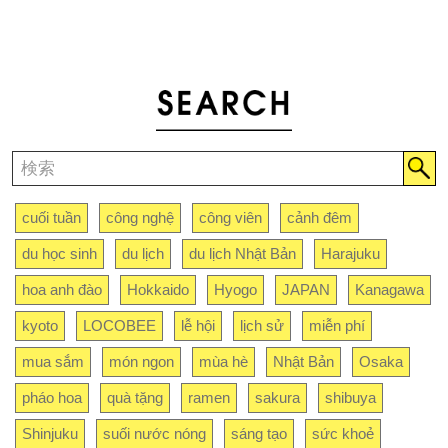
cuối tuần
công nghệ
công viên
cảnh đêm
du học sinh
du lịch
du lịch Nhật Bản
Harajuku
hoa anh đào
Hokkaido
Hyogo
JAPAN
Kanagawa
kyoto
LOCOBEE
lễ hội
lịch sử
miễn phí
mua sắm
món ngon
mùa hè
Nhật Bản
Osaka
pháo hoa
quà tặng
ramen
sakura
shibuya
Shinjuku
suối nước nóng
sáng tạo
sức khoẻ