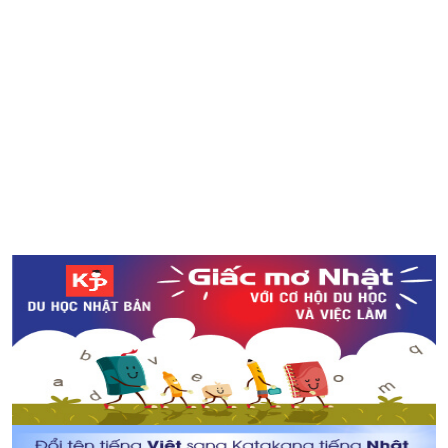
Thức lạ Kuchikamisake trong Your Name