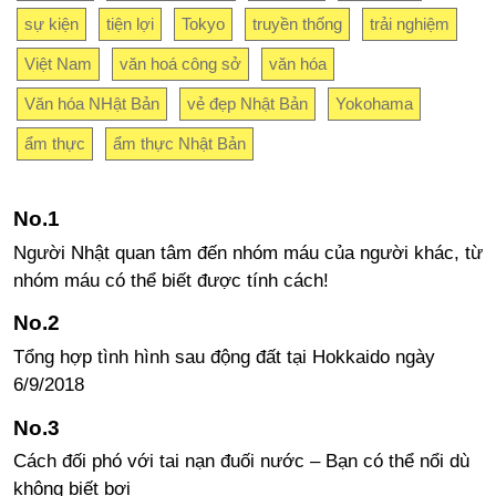
sự kiện
tiện lợi
Tokyo
truyền thống
trải nghiệm
Việt Nam
văn hoá công sở
văn hóa
Văn hóa NHật Bản
vẻ đẹp Nhật Bản
Yokohama
ẩm thực
ẩm thực Nhật Bản
Người Nhật quan tâm đến nhóm máu của người khác, từ
nhóm máu có thể biết được tính cách!
Tổng hợp tình hình sau động đất tại Hokkaido ngày
6/9/2018
Cách đối phó với tai nạn đuối nước – Bạn có thể nổi dù
không biết bơi