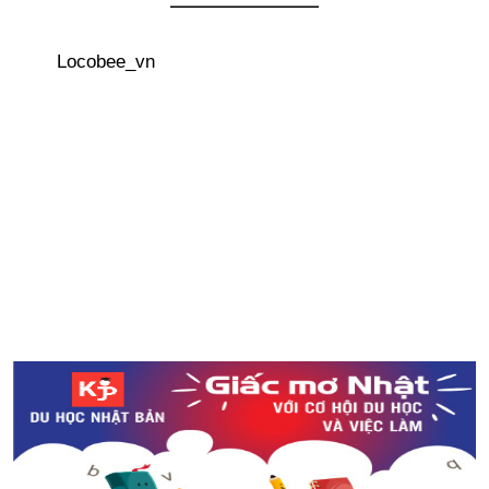
Trước phiên toà xét xử vụ sát hại bé Lê Thị Nhật Linh,
gia đình nhận được sự ủng hộ của hơn 1 triệu chữ ký
Locobee_vn
Lời khuyên cho mẹ Việt ở Nhật ② Tiền trợ cấp sinh con
trả 1 lần
Du học Nhật Bản sướng hay khổ?
Du lịch Nhật Bản giá rẻ với vé Seishun 18
Kinh nghiệm săn vé máy bay giá rẻ từ Nhật Bản
Bí mật đằng sau hộp cơm Bento Nhật Bản