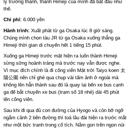
lý trường thành, thành Himeji của mình đã bắt đầu như
thế.
Chi phí:
6.000 yên
Hành trình:
Xuất phát từ ga Osaka lúc 8 giờ sáng.
Chúng mình chọn tàu JR từ ga Osaka xuống thẳng ga
Himeji thời gian di chuyển hết 1 tiếng 15 phút.
Xuống ga Himeji trước mặt hiện ra luôn thành Himeji
sừng sững hoành tráng mà trước nay vẫn được nghe.
Vì mục đích chính là đi công viên Mặt trời Taiyo koen 太
陽公園 nên chỉ ghé qua chụp vài tấm ảnh ở ngoài mà
không lên hẳn thành sau đó là quay lại bến xe bus cạnh
ga để bắt chuyến xe bus (trạm số 18 nhé) dài 45 phút
lên công viên.
Sau khi đi qua đủ con đường của Hyogo và còn bỡ ngỡ
ngắm cảnh 2 bên đường thì toà lâu đài hiện ra trước mắt
như một bức tranh trong cổ tích. Nằm gọn trên ngọn núi