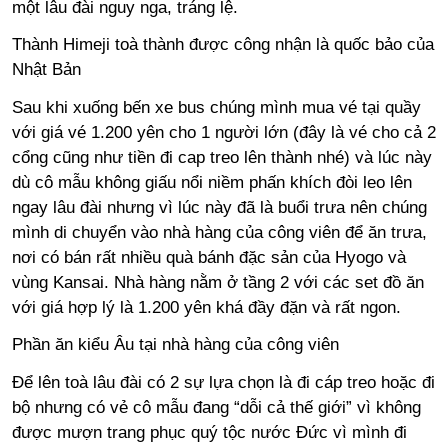
một lâu đài nguy nga, tráng lệ.
Thành Himeji toà thành được công nhận là quốc bảo của
Nhật Bản
Sau khi xuống bến xe bus chúng mình mua vé tại quầy
với giá vé 1.200 yên cho 1 người lớn (đây là vé cho cả 2
cổng cũng như tiền đi cap treo lên thành nhé) và lúc này
dù cô mẫu không giấu nổi niềm phấn khích đòi leo lên
ngay lâu đài nhưng vì lúc này đã là buổi trưa nên chúng
mình di chuyển vào nhà hàng của công viên để ăn trưa,
nơi có bán rất nhiều quà bánh đặc sản của Hyogo và
vùng Kansai. Nhà hàng nằm ở tầng 2 với các set đồ ăn
với giá hợp lý là 1.200 yên khá đầy đặn và rất ngon.
Phần ăn kiểu Âu tại nhà hàng của công viên
Để lên toà lâu đài có 2 sự lựa chọn là đi cáp treo hoặc đi
bộ nhưng có vẻ cô mẫu đang “dỗi cả thế giới” vì không
được mượn trang phục quý tộc nước Đức vì mình đi