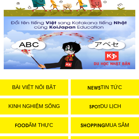
BÀI VIẾT NỔI BẬT
TIN TỨC
KINH NGHIỆM SỐNG
DU LỊCH
ẨM THỰC
MUA SẮM