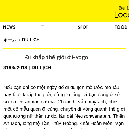
KINH NGHIỆM SỐNG
TIN TỨC
DU LỊCH
ẨM THỰC
DU LỊCH
ホーム
Đi khắp thế giới ở Hyogo
31/05/2018
DU LỊCH
Nếu bạn chỉ có một ngày để đi du lịch mà ước mơ lâu
nay là đi khắp thế giới, đừng lo lắng, vì bạn đang ở xứ
sở có Doraemon cơ mà. Chuẩn bị sẵn máy ảnh, nhờ
một cô mẫu quen đi cùng, chuyến đi vòng quanh thế giới
qua tượng nữ thần tự do, lâu đài Neuschwanstein, Thiên
An Môn, lăng mộ Tần Thủy Hoàng, Khải Hoàn Môn, Vạn