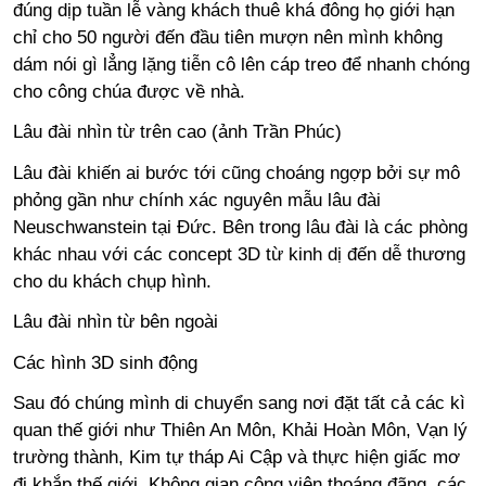
đúng dịp tuần lễ vàng khách thuê khá đông họ giới hạn
chỉ cho 50 người đến đầu tiên mượn nên mình không
dám nói gì lẳng lặng tiễn cô lên cáp treo để nhanh chóng
cho công chúa được về nhà.
Lâu đài nhìn từ trên cao (ảnh Trần Phúc)
Lâu đài khiến ai bước tới cũng choáng ngợp bởi sự mô
phỏng gần như chính xác nguyên mẫu lâu đài
Neuschwanstein tại Đức. Bên trong lâu đài là các phòng
khác nhau với các concept 3D từ kinh dị đến dễ thương
cho du khách chụp hình.
Lâu đài nhìn từ bên ngoài
Các hình 3D sinh động
Sau đó chúng mình di chuyển sang nơi đặt tất cả các kì
quan thế giới như Thiên An Môn, Khải Hoàn Môn, Vạn lý
trường thành, Kim tự tháp Ai Cập và thực hiện giấc mơ
đi khắp thế giới. Không gian công viên thoáng đãng, các