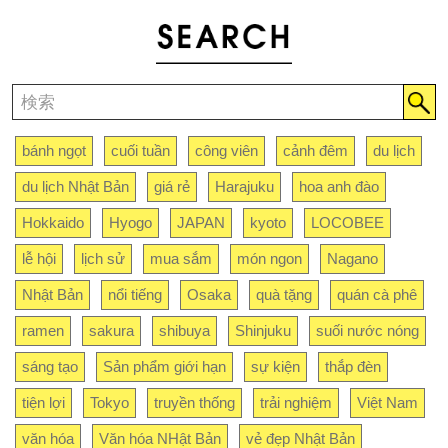
bánh ngọt
cuối tuần
công viên
cảnh đêm
du lịch
du lịch Nhật Bản
giá rẻ
Harajuku
hoa anh đào
Hokkaido
Hyogo
JAPAN
kyoto
LOCOBEE
lễ hội
lịch sử
mua sắm
món ngon
Nagano
Nhật Bản
nổi tiếng
Osaka
quà tặng
quán cà phê
ramen
sakura
shibuya
Shinjuku
suối nước nóng
sáng tạo
Sản phẩm giới hạn
sự kiện
thắp đèn
tiện lợi
Tokyo
truyền thống
trải nghiệm
Việt Nam
văn hóa
Văn hóa NHật Bản
vẻ đẹp Nhật Bản