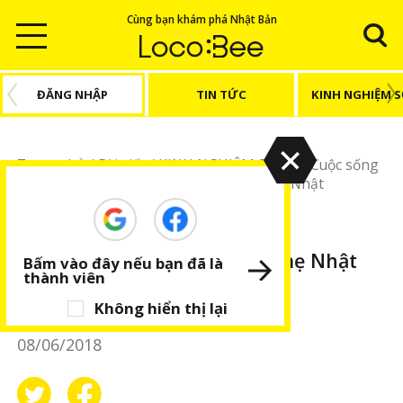
Cùng bạn khám phá Nhật Bản
ĐĂNG NHẬP
TIN TỨC
KINH NGHIỆM 
Trang chủ
/
Bài viết
/
KINH NGHIỆM SỐNG
/
Cuộc sống
Nhật Bản
/
Học cách làm rượu mơ của mẹ Nhật
KINH NGHIỆM SỐNG
Cuộc sống Nhật Bản
Học cách làm rượu mơ của mẹ Nhật
Bấm vào đây nếu bạn đã là
thành viên
Thanh Nga
Không hiển thị lại
08/06/2018