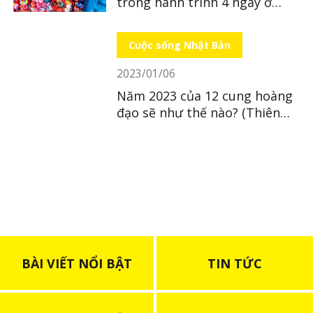
trong hành trình 4 ngày ở
Ehime - kì 1
Cuộc sống Nhật Bản
2023/01/06
Năm 2023 của 12 cung hoàng
đạo sẽ như thế nào? (Thiên
Bình ~ Song Ngư)
BÀI VIẾT NỔI BẬT
TIN TỨC