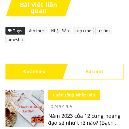
Bài viết liên
quan
Tags
ẩm thực
Nhật Bản
rượu mơ
tự làm
umeshu
Đọc nhiều
Bài mới
Cuộc sống Nhật Bản
2023/01/05
Năm 2023 của 12 cung hoàng
đạo sẽ như thế nào? (Bạch