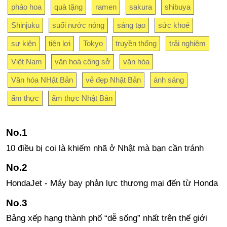
pháo hoa
quà tặng
ramen
sakura
shibuya
Shinjuku
suối nước nóng
sáng tạo
sức khoẻ
sự kiện
tiện lợi
Tokyo
truyền thống
trải nghiệm
Việt Nam
văn hoá công sở
văn hóa
Văn hóa NHật Bản
vẻ đẹp Nhật Bản
ánh sáng
ẩm thực
ẩm thực Nhật Bản
10 điều bị coi là khiếm nhã ở Nhật mà bạn cần tránh
HondaJet - Máy bay phản lực thương mại đến từ Honda
Bảng xếp hạng thành phố “dễ sống” nhất trên thế giới