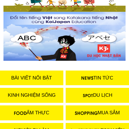
BÀI VIẾT NỔI BẬT
TIN TỨC
KINH NGHIỆM SỐNG
DU LỊCH
ẨM THỰC
MUA SẮM