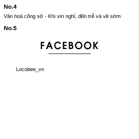
Văn hoá công sở - Khi xin nghỉ, đến trễ và về sớm
Kanji - khó khăn hóa lợi thế! Tại sao nên học Kanji?
3 thủ tục quan trọng phải làm đầu tiên khi đến Nhật Bản
Locobee_vn
Áo khoác Sukajan – phong cách đường phố của giới trẻ
Nhật
Văn hoá công sở - Cách trả lời điện thoại
6 quy tắc cần biết khi đến quán bar ở Nhật