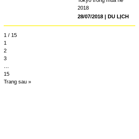
Tokyo trong mùa hè
2018
28/07/2018
DU LỊCH
1 / 15
1
2
3
…
15
Trang sau »