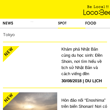
KINH NGHIỆM SỐNG
TIN TỨC
DU LỊCH
ẨM THỰC
Tokyo
Khám phá Nhật Bản
cùng du học sinh: Đền
Shoin, nơi tìm hiểu về
lịch sử Nhật Bản và
cách viếng đền
30/08/2018
DU LỊCH
Hòn đảo nổi “Enoshima”
trên biển Shonan! Nơi có