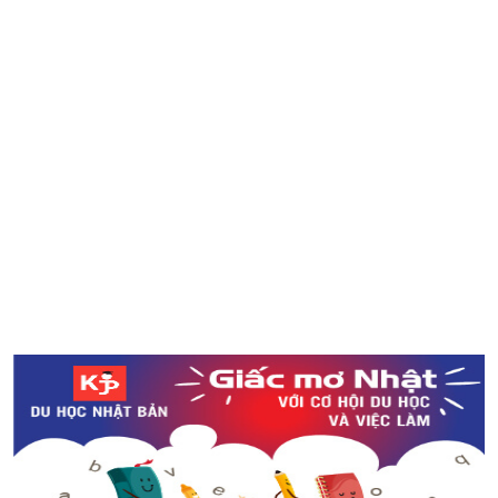
Ngắm nhìn ao nước Monet’s Pond đẹp như tranh vẽ ở
tỉnh Gifu