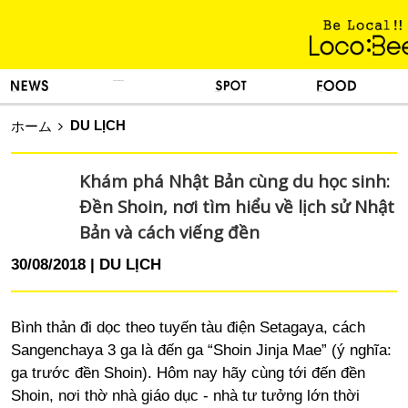
KINH NGHIỆM SỐNG
TIN TỨC
DU LỊCH
ẨM THỰC
DU LỊCH
ホーム
Khám phá Nhật Bản cùng du học sinh:
Đền Shoin, nơi tìm hiểu về lịch sử Nhật
Bản và cách viếng đền
30/08/2018
DU LỊCH
Bình thản đi dọc theo tuyến tàu điện Setagaya, cách
Sangenchaya 3 ga là đến ga “Shoin Jinja Mae” (ý nghĩa:
ga trước đền Shoin). Hôm nay hãy cùng tới đến đền
Shoin, nơi thờ nhà giáo dục - nhà tư tưởng lớn thời