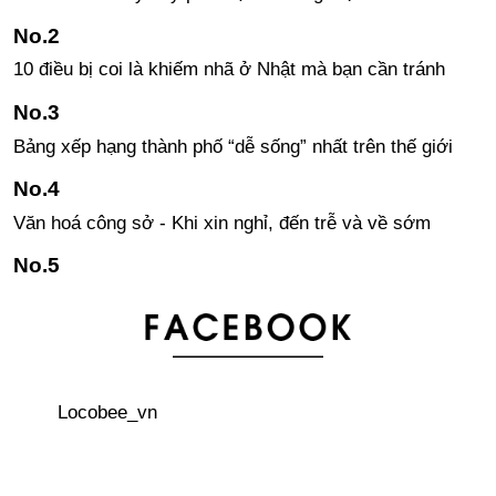
10 điều bị coi là khiếm nhã ở Nhật mà bạn cần tránh
Bảng xếp hạng thành phố “dễ sống” nhất trên thế giới
Văn hoá công sở - Khi xin nghỉ, đến trễ và về sớm
Kanji - khó khăn hóa lợi thế! Tại sao nên học Kanji?
3 thủ tục quan trọng phải làm đầu tiên khi đến Nhật Bản
Locobee_vn
Áo khoác Sukajan – phong cách đường phố của giới trẻ
Nhật