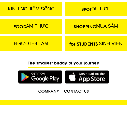
KINH NGHIỆM SỐNG
DU LỊCH
ẨM THỰC
MUA SẮM
NGƯỜI ĐI LÀM
SINH VIÊN
(C) 2018 LOCOBEE