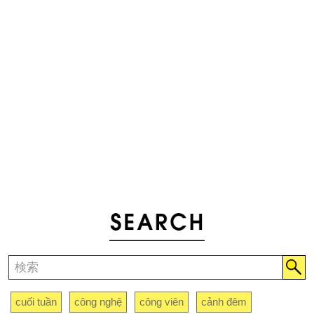
cuối tuần
công nghệ
công viên
cảnh đêm