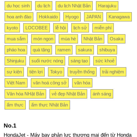
du học sinh
du lịch
du lịch Nhật Bản
Harajuku
hoa anh đào
Hokkaido
Hyogo
JAPAN
Kanagawa
kyoto
LOCOBEE
lễ hội
lịch sử
miễn phí
mua sắm
món ngon
mùa hè
Nhật Bản
Osaka
pháo hoa
quà tặng
ramen
sakura
shibuya
Shinjuku
suối nước nóng
sáng tạo
sức khoẻ
sự kiện
tiện lợi
Tokyo
truyền thống
trải nghiệm
Việt Nam
văn hoá công sở
văn hóa
Văn hóa NHật Bản
vẻ đẹp Nhật Bản
ánh sáng
ẩm thực
ẩm thực Nhật Bản
HondaJet - Máy bay phản lực thương mại đến từ Honda