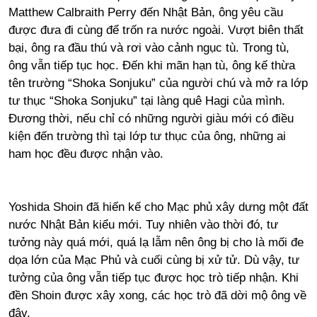
Matthew Calbraith Perry đến Nhật Bản, ông yêu cầu
được đưa đi cùng để trốn ra nước ngoài. Vượt biên thất
bại, ông ra đầu thú và rơi vào cảnh ngục tù. Trong tù,
ông vẫn tiếp tục học. Đến khi mãn hạn tù, ông kế thừa
tên trường “Shoka Sonjuku” của người chú và mở ra lớp
tư thục “Shoka Sonjuku” tại làng quê Hagi của mình.
Đương thời, nếu chỉ có những người giàu mới có điều
kiện đến trường thì tại lớp tư thục của ông, những ai
ham học đều được nhận vào.
Yoshida Shoin đã hiến kế cho Mạc phủ xây dưng một đất
nước Nhật Bản kiểu mới. Tuy nhiên vào thời đó, tư
tưởng này quá mới, quá lạ lẫm nên ông bị cho là mối đe
dọa lớn của Mạc Phủ và cuối cùng bị xử tử. Dù vậy, tư
tưởng của ông vẫn tiếp tục được học trò tiếp nhận. Khi
đền Shoin được xây xong, các học trò đã dời mộ ông về
đây.