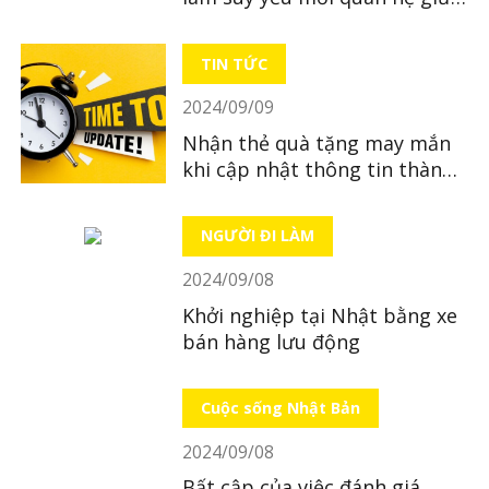
cha mẹ và con cái
TIN TỨC
2024/09/09
Nhận thẻ quà tặng may mắn
khi cập nhật thông tin thành
viên tại LocoBee – đợt 2
NGƯỜI ĐI LÀM
2024/09/08
Khởi nghiệp tại Nhật bằng xe
bán hàng lưu động
Cuộc sống Nhật Bản
2024/09/08
Bất cập của việc đánh giá