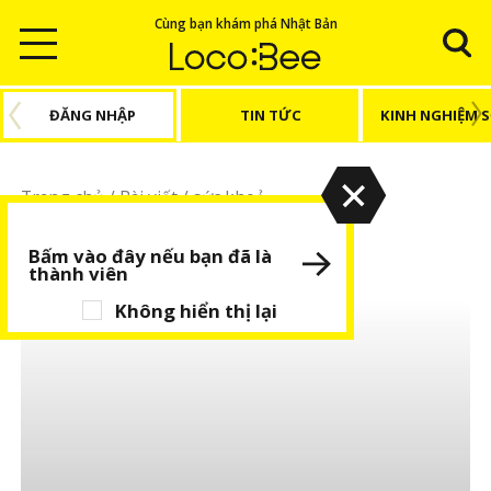
Cùng bạn khám phá Nhật Bản
ĐĂNG NHẬP
TIN TỨC
KINH NGHIỆM 
Trang chủ
/
Bài viết
/
sức khoẻ
sức khoẻ
Bấm vào đây nếu bạn đã là
thành viên
Không hiển thị lại