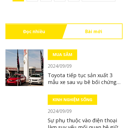
Đọc nhiều
Bài mới
MUA SẮM
2024/09/09
Toyota tiếp tục sản xuất 3
mẫu xe sau vụ bê bối chứng
nhận
KINH NGHIỆM SỐNG
2024/09/09
Sự phụ thuộc vào điện thoại
làm suy yếu mối quan hệ giữa